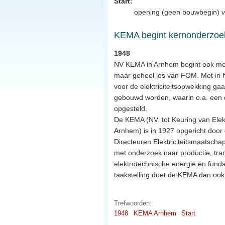
Start:
opening (geen bouwbegin) van
KEMA begint kernonderzoe
1948
NV KEMA in Arnhem begint ook met
maar geheel los van FOM. Met in 
voor de elektriciteitsopwekking ga
gebouwd worden, waarin o.a. een d
opgesteld.
De KEMA (NV. tot Keuring van Elek
Arnhem) is in 1927 opgericht door
Directeuren Elektriciteitsmaatschap
met onderzoek naar productie, tran
elektrotechnische energie en fund
taakstelling doet de KEMA dan ook
Trefwoorden:
1948
KEMA Arnhem
Start