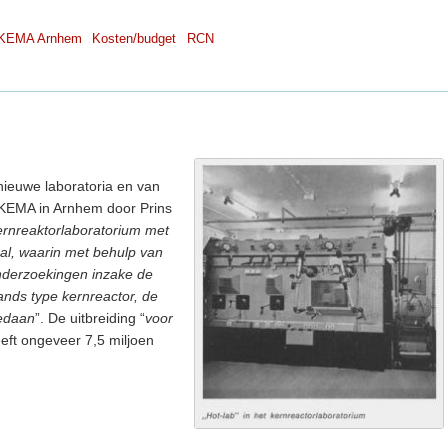
KEMA Arnhem
Kosten/budget
RCN
nieuwe laboratoria en van
 KEMA in Arnhem door Prins
kernreaktorlaboratorium met
al, waarin met behulp van
nderzoekingen inzake de
ands type kernreactor, de
gedaan
”. De uitbreiding “
voor
eeft ongeveer 7,5 miljoen