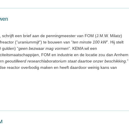
uwen
, schrijft een brief aan de penningmeester van FOM (J.M.W. Milatz)
reactor (“
uraniummijt
“) te bouwen van “
ten minste 100 kW
“. Hij stelt
 gulden) “
geen bezwaar mag vormen
“. KEMA wil een
iteitsmaatschappijen, FOM en industrie en de locatie zou dan Arnhem
 geoutilleerd researchlaboratorium staat daartoe onzer beschikking
.”
ndse reactor overbodig maken en heeft daardoor weinig kans van
M