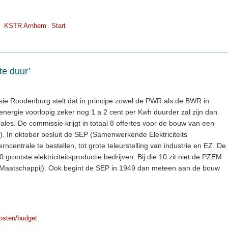
KSTR Arnhem
Start
te duur’
e Roodenburg stelt dat in principe zowel de PWR als de BWR in
ergie voorlopig zeker nog 1 a 2 cent per Kwh duurder zal zijn dan
trales. De commissie krijgt in totaal 8 offertes voor de bouw van een
g). In oktober besluit de SEP (Samenwerkende Elektriciteits
centrale te bestellen, tot grote teleurstelling van industrie en EZ. De
 grootste elektriciteitsproductie bedrijven. Bij die 10 zit niet de PZEM
ts Maatschappij). Ook begint de SEP in 1949 dan meteen aan de bouw
osten/budget