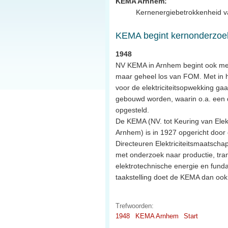
KEMA Arnhem:
Kernenergiebetrokkenheid v
KEMA begint kernonderzoe
1948
NV KEMA in Arnhem begint ook met
maar geheel los van FOM. Met in 
voor de elektriciteitsopwekking ga
gebouwd worden, waarin o.a. een d
opgesteld.
De KEMA (NV. tot Keuring van Elek
Arnhem) is in 1927 opgericht door
Directeuren Elektriciteitsmaatschap
met onderzoek naar productie, tran
elektrotechnische energie en fund
taakstelling doet de KEMA dan ook
Trefwoorden:
1948
KEMA Arnhem
Start