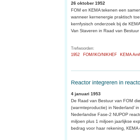
26 oktober 1952
FOM en KEMA tekenen een samenwe
wanneer kernenergie praktisch toepa
kernfysisch onderzoek bij de KEMA
Van Staveren in Raad van Bestuu
Trefwoorden:
1952
FOM/IKO/NIKHEF
KEMA Arn
Reactor integreren in react
4 januari 1953
De Raad van Bestuur van FOM dien
(warmteproductie) in Nederland’ i
Nederlandse Fase-2 NUPOP reactor 
miljoen plus 1 miljoen jaarlijkse ex
bedrag voor haar rekening, KEMA e