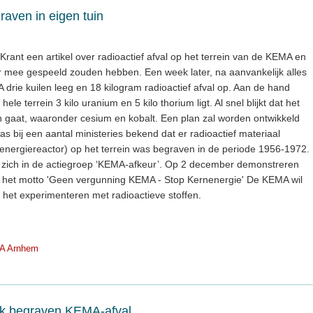
raven in eigen tuin
Krant een artikel over radioactief afval op het terrein van de KEMA en
ar mee gespeeld zouden hebben. Een week later, na aanvankelijk alles
drie kuilen leeg en 18 kilogram radioactief afval op. Aan de hand
le terrein 3 kilo uranium en 5 kilo thorium ligt. Al snel blijkt dat het
n gaat, waaronder cesium en kobalt. Een plan zal worden ontwikkeld
as bij een aantal ministeries bekend dat er radioactief materiaal
energiereactor) op het terrein was begraven in de periode 1956-1972.
 zich in de actiegroep ‘KEMA-afkeur’. Op 2 december demonstreren
het motto 'Geen vergunning KEMA - Stop Kernenergie' De KEMA wil
het experimenteren met radioactieve stoffen.
A Arnhem
ek begraven KEMA-afval