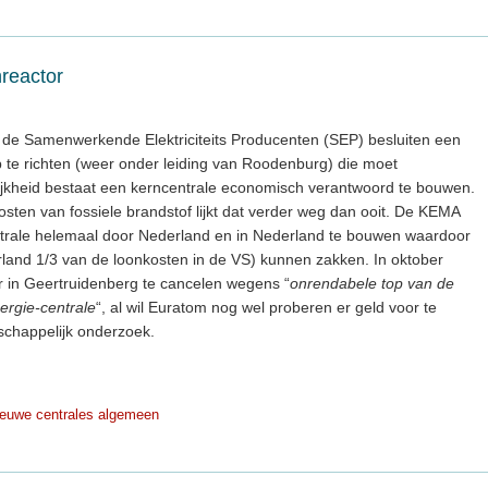
reactor
e Samenwerkende Elektriciteits Producenten (SEP) besluiten een
te richten (weer onder leiding van Roodenburg) die moet
ijkheid bestaat een kerncentrale economisch verantwoord te bouwen.
sten van fossiele brandstof lijkt dat verder weg dan ooit. De KEMA
trale helemaal door Nederland en in Nederland te bouwen waardoor
rland 1/3 van de loonkosten in de VS) kunnen zakken. In oktober
r in Geertruidenberg te cancelen wegens “
onrendabele top van de
ergie-centrale
“, al wil Euratom nog wel proberen er geld voor te
chappelijk onderzoek.
ieuwe centrales algemeen