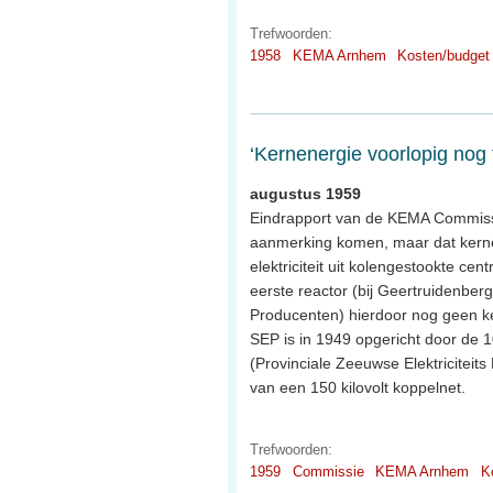
Trefwoorden:
1958
KEMA Arnhem
Kosten/budget
‘Kernenergie voorlopig nog 
augustus 1959
Eindrapport van de KEMA Commissi
aanmerking komen, maar dat kernen
elektriciteit uit kolengestookte cen
eerste reactor (bij Geertruidenber
Producenten) hierdoor nog geen kern
SEP is in 1949 opgericht door de 10
(Provinciale Zeeuwse Elektricitei
van een 150 kilovolt koppelnet.
Trefwoorden:
1959
Commissie
KEMA Arnhem
K