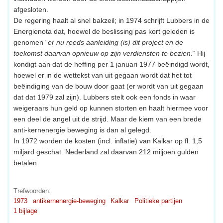
afgesloten.
De regering haalt al snel bakzeil; in 1974 schrijft Lubbers in de
Energienota dat, hoewel de beslissing pas kort geleden is
genomen “
er nu reeds aanleiding (is) dit project en de
toekomst daarvan opnieuw op zijn verdiensten te bezien
.“ Hij
kondigt aan dat de heffing per 1 januari 1977 beëindigd wordt,
hoewel er in de wettekst van uit gegaan wordt dat het tot
beëindiging van de bouw door gaat (er wordt van uit gegaan
dat dat 1979 zal zijn). Lubbers stelt ook een fonds in waar
weigeraars hun geld op kunnen storten en haalt hiermee voor
een deel de angel uit de strijd. Maar de kiem van een brede
anti-kernenergie beweging is dan al gelegd.
In 1972 worden de kosten (incl. inflatie) van Kalkar op fl. 1,5
miljard geschat. Nederland zal daarvan 212 miljoen gulden
betalen.
Trefwoorden:
1973
antikernenergie-beweging
Kalkar
Politieke partijen
1 bijlage