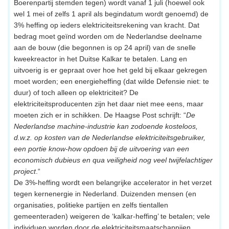
Boerenpartij stemden tegen) wordt vanaf 1 juli (hoewel ook
wel 1 mei of zelfs 1 april als begindatum wordt genoemd) de
3% heffing op ieders elektriciteitsrekening van kracht. Dat
bedrag moet geïnd worden om de Nederlandse deelname
aan de bouw (die begonnen is op 24 april) van de snelle
kweekreactor in het Duitse Kalkar te betalen. Lang en
uitvoerig is er gepraat over hoe het geld bij elkaar gekregen
moet worden; een energieheffing (dat wilde Defensie niet: te
duur) of toch alleen op elektriciteit? De
elektriciteitsproducenten zijn het daar niet mee eens, maar
moeten zich er in schikken. De Haagse Post schrijft: “
De
Nederlandse machine-industrie kan zodoende kosteloos,
d.w.z. op kosten van de Nederlandse elektriciteitsgebruiker,
een portie know-how opdoen bij de uitvoering van een
economisch dubieus en qua veiligheid nog veel twijfelachtiger
project
.“
De 3%-heffing wordt een belangrijke accelerator in het verzet
tegen kernenergie in Nederland. Duizenden mensen (en
organisaties, politieke partijen en zelfs tientallen
gemeenteraden) weigeren de ‘kalkar-heffing’ te betalen; vele
individuen worden door de elektriciteitsmaatschappijen