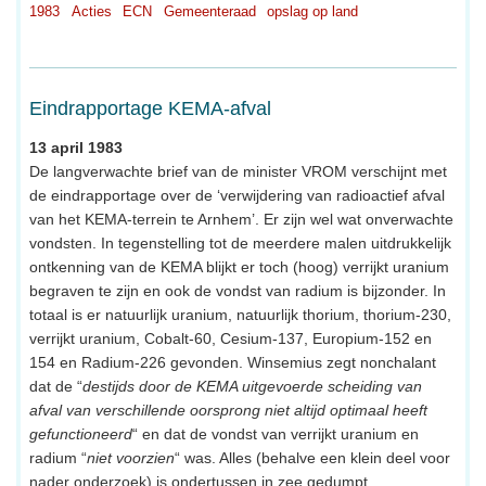
1983
Acties
ECN
Gemeenteraad
opslag op land
Eindrapportage KEMA-afval
13 april 1983
De langverwachte brief van de minister VROM verschijnt met
de eindrapportage over de ‘verwijdering van radioactief afval
van het KEMA-terrein te Arnhem’. Er zijn wel wat onverwachte
vondsten. In tegenstelling tot de meerdere malen uitdrukkelijk
ontkenning van de KEMA blijkt er toch (hoog) verrijkt uranium
begraven te zijn en ook de vondst van radium is bijzonder. In
totaal is er natuurlijk uranium, natuurlijk thorium, thorium-230,
verrijkt uranium, Cobalt-60, Cesium-137, Europium-152 en
154 en Radium-226 gevonden. Winsemius zegt nonchalant
dat de “
destijds door de KEMA uitgevoerde scheiding van
afval van verschillende oorsprong niet altijd optimaal heeft
gefunctioneerd
“ en dat de vondst van verrijkt uranium en
radium “
niet voorzien
“ was. Alles (behalve een klein deel voor
nader onderzoek) is ondertussen in zee gedumpt.