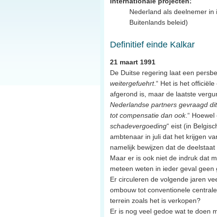
Internationale projecten:
Nederland als deelnemer in i
Buitenlands beleid)
Definitief einde Kalkar
21 maart 1991
De Duitse regering laat een persber
weitergefuehrt
.“ Het is het offici
afgerond is, maar de laatste vergu
Nederlandse partners gevraagd dit
tot compensatie dan ook
.“ Hoewel
schadevergoeding
“ eist (in Belgi
ambtenaar in juli dat het krijgen 
namelijk bewijzen dat de deelstaa
Maar er is ook niet de indruk dat 
meteen weten in ieder geval geen g
Er circuleren de volgende jaren ve
ombouw tot conventionele central
terrein zoals het is verkopen?
Er is nog veel gedoe wat te doen m