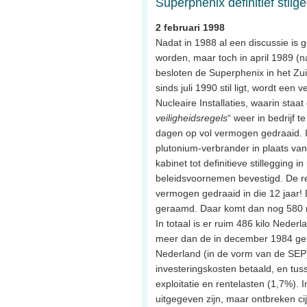
Superphenix definitief stilg
2 februari 1998
Nadat in 1988 al een discussie is 
worden, maar toch in april 1989 (na
besloten de Superphenix in het Zuid
sinds juli 1990 stil ligt, wordt een
Nucleaire Installaties, waarin staat
veiligheidsregels
“ weer in bedrijf 
dagen op vol vermogen gedraaid. I
plutonium-verbrander in plaats van
kabinet tot definitieve stillegging
beleidsvoornemen bevestigd. De rea
vermogen gedraaid in die 12 jaar!
geraamd. Daar komt dan nog 580 mi
In totaal is er ruim 486 kilo Ned
meer dan de in december 1984 ge
Nederland (in de vorm van de SEP)
investeringskosten betaald, en tus
exploitatie en rentelasten (1,7%).
uitgegeven zijn, maar ontbreken cij