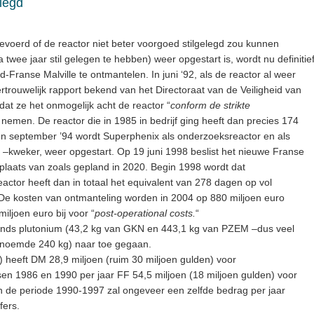
elegd
gevoerd of de reactor niet beter voorgoed stilgelegd zou kunnen
 twee jaar stil gelegen te hebben) weer opgestart is, wordt nu definitie
-Franse Malville te ontmantelen. In juni ‘92, als de reactor al weer
 vertrouwelijk rapport bekend van het Directoraat van de Veiligheid van
 dat ze het onmogelijk acht de reactor “
conform de strikte
te nemen. De reactor die in 1985 in bedrijf ging heeft dan precies 174
n september ’94 wordt Superphenix als onderzoeksreactor en als
 –kweker, weer opgestart. Op 19 juni 1998 beslist het nieuwe Franse
 in plaats van zoals gepland in 2020. Begin 1998 wordt dat
ctor heeft dan in totaal het equivalent van 278 dagen op vol
 De kosten van ontmanteling worden in 2004 op 880 miljoen euro
ljoen euro bij voor “
post-operational costs.
“
erlands plutonium (43,2 kg van GKN en 443,1 kg van PZEM –dus veel
noemde 240 kg) naar toe gegaan.
 heeft DM 28,9 miljoen (ruim 30 miljoen gulden) voor
sen 1986 en 1990 per jaar FF 54,5 miljoen (18 miljoen gulden) voor
 In de periode 1990-1997 zal ongeveer een zelfde bedrag per jaar
fers.