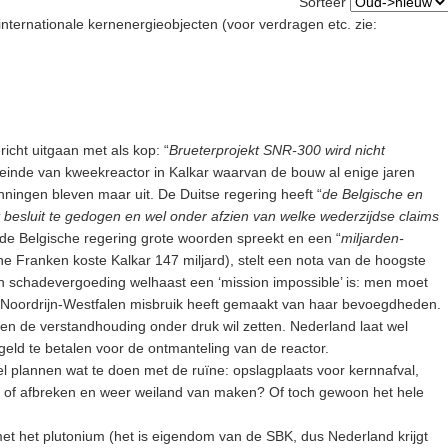
Sorteer
nternationale kernenergieobjecten (voor verdragen etc. zie:
icht uitgaan met als kop: “
Brueterprojekt SNR-300 wird nicht
ële einde van kweekreactor in Kalkar waarvan de bouw al enige jaren
nningen bleven maar uit. De Duitse regering heeft “
de Belgische en
 besluit te gedogen en wel onder afzien van welke wederzijdse claims
 de Belgische regering grote woorden spreekt en een “
miljarden-
sche Franken koste Kalkar 147 miljard), stelt een nota van de hoogste
van schadevergoeding welhaast een ‘mission impossible’ is: men moet
t Noordrijn-Westfalen misbruik heeft gemaakt van haar bevoegdheden.
men de verstandhouding onder druk wil zetten. Nederland laat wel
eld te betalen voor de ontmanteling van de reactor.
el plannen wat te doen met de ruïne: opslagplaats voor kernnafval,
e of afbreken en weer weiland van maken? Of toch gewoon het hele
et het plutonium (het is eigendom van de SBK, dus Nederland krijgt