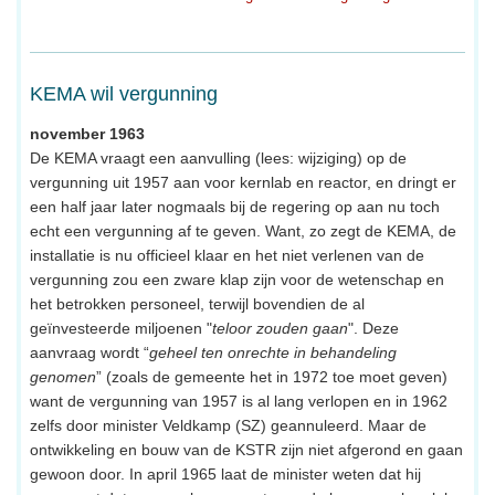
KEMA wil vergunning
november 1963
De KEMA vraagt een aanvulling (lees: wijziging) op de
vergunning uit 1957 aan voor kernlab en reactor, en dringt er
een half jaar later nogmaals bij de regering op aan nu toch
echt een vergunning af te geven. Want, zo zegt de KEMA, de
installatie is nu officieel klaar en het niet verlenen van de
vergunning zou een zware klap zijn voor de wetenschap en
het betrokken personeel, terwijl bovendien de al
geïnvesteerde miljoenen "
teloor zouden gaan
". Deze
aanvraag wordt “
geheel ten onrechte in behandeling
genomen
” (zoals de gemeente het in 1972 toe moet geven)
want de vergunning van 1957 is al lang verlopen en in 1962
zelfs door minister Veldkamp (SZ) geannuleerd. Maar de
ontwikkeling en bouw van de KSTR zijn niet afgerond en gaan
gewoon door. In april 1965 laat de minister weten dat hij