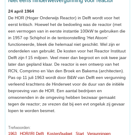
Niet eens hinderwetvergunning voor reactor
24 april 1964
De HOR (Hoger Onderwijs Reactor) in Delft wordt voor het
eerst kritisch. Hoewel het de bedoeling was de reactor (met
een vermogen van in eerste instantie 100kW te gebruiken die
in 1957 op Schiphol in de tentoonstelling ‘Het Atoom’
functioneerde, bleek die helemaal niet geschikt. Wel zijn er
onderdelen van gebruikt. De kosten voor het Reactor Instituut
Delft zijn f 15 miljoen. Veel meer dan begroot en ook twee jaar
later dan gepland klaar. De reactor is een ontwerp van het
RCN, Comprimo en Van den Broek en Bakema (architecten).
Pas op 11 juli 1963 wordt door B&W van Delft een vergunning
verleend krachtens de Hinderwet voor de duur van de initiële
beproeving van de HOR. Een aantal bedrijven en
omwonenden in de omgeving hebben bezwaar gemaakt
tegen de reactor; ze vrezen dat bij een evt ongeluk zij gevaar
lopen te worden besmet.
Trefwoorden:
1963
HOR/IRI Delft
Kosten/budget
Start
Vergunningen