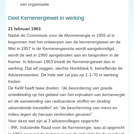
van organisatie
Deel Kernenergiewet in werking
21 februari 1963
Nadat de Commissie voor de Atoomenergie in 1955 al is
begonnen met het ontwerpen van de kernenergiewet en de
Wet in 1957 in de Kernenergienota wordt aangekondigd,
wordt de wet in 1960 aangeboden aan en besproken in de
Kamer. In februari 1963 treedt de Kernenergiewet dan in
werking. Dat wil zeggen, slechts Hoofdstuk II, betreffende de
Adviesinstanties. De hele wet zal pas op 1-1-70 in werking
treden.
De KeW heeft twee doelen: “
de bevordering van goede
ontwikkeling op het gebied van het vrijmaken van kernenergie
en de aanwending van radioactieve stoffen en straling
uitzendende toestellen
” en “
de bescherming van mens en
milieu tegen de hieraan verbonden gevaren
”.
Voor deze wet zijn al 3 adviescolleges opgericht:
- IRK: Industriële Raad voor de Kernenergie, was al opgericht
in 1962 en moet de belangen van de industrie bij de overheid