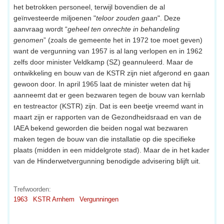
het betrokken personeel, terwijl bovendien de al
geïnvesteerde miljoenen "
teloor zouden gaan
". Deze
aanvraag wordt “
geheel ten onrechte in behandeling
genomen
” (zoals de gemeente het in 1972 toe moet geven)
want de vergunning van 1957 is al lang verlopen en in 1962
zelfs door minister Veldkamp (SZ) geannuleerd. Maar de
ontwikkeling en bouw van de KSTR zijn niet afgerond en gaan
gewoon door. In april 1965 laat de minister weten dat hij
aanneemt dat er geen bezwaren tegen de bouw van kernlab
en testreactor (KSTR) zijn. Dat is een beetje vreemd want in
maart zijn er rapporten van de Gezondheidsraad en van de
IAEA bekend geworden die beiden nogal wat bezwaren
maken tegen de bouw van die installatie op die specifieke
plaats (midden in een middelgrote stad). Maar de in het kader
van de Hinderwetvergunning benodigde advisering blijft uit.
Trefwoorden:
1963
KSTR Arnhem
Vergunningen