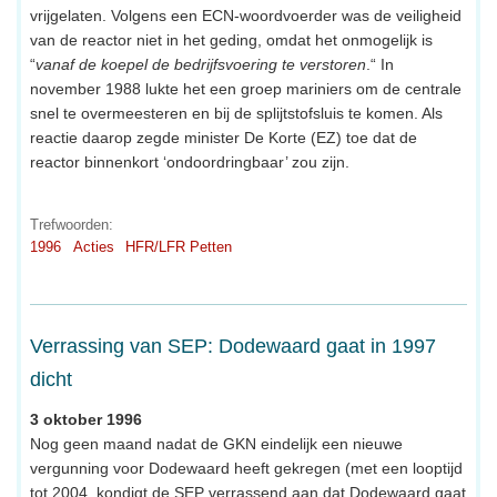
vrijgelaten. Volgens een ECN-woordvoerder was de veiligheid
van de reactor niet in het geding, omdat het onmogelijk is
“
vanaf de koepel de bedrijfsvoering te verstoren
.“ In
november 1988 lukte het een groep mariniers om de centrale
snel te overmeesteren en bij de splijtstofsluis te komen. Als
reactie daarop zegde minister De Korte (EZ) toe dat de
reactor binnenkort ‘ondoordringbaar’ zou zijn.
Trefwoorden:
1996
Acties
HFR/LFR Petten
Verrassing van SEP: Dodewaard gaat in 1997
dicht
3 oktober 1996
Nog geen maand nadat de GKN eindelijk een nieuwe
vergunning voor Dodewaard heeft gekregen (met een looptijd
tot 2004, kondigt de SEP verrassend aan dat Dodewaard gaat