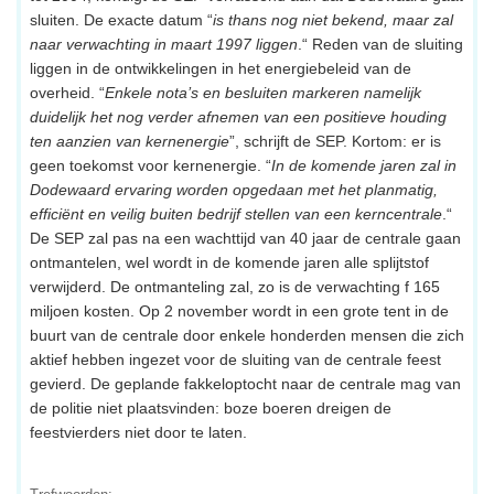
sluiten. De exacte datum “
is thans nog niet bekend, maar zal
naar verwachting in maart 1997 liggen
.“ Reden van de sluiting
liggen in de ontwikkelingen in het energiebeleid van de
overheid. “
Enkele nota’s en besluiten markeren namelijk
duidelijk het nog verder afnemen van een positieve houding
ten aanzien van kernenergie
”, schrijft de SEP. Kortom: er is
geen toekomst voor kernenergie. “
In de komende jaren zal in
Dodewaard ervaring worden opgedaan met het planmatig,
efficiënt en veilig buiten bedrijf stellen van een kerncentrale
.“
De SEP zal pas na een wachttijd van 40 jaar de centrale gaan
ontmantelen, wel wordt in de komende jaren alle splijtstof
verwijderd. De ontmanteling zal, zo is de verwachting f 165
miljoen kosten. Op 2 november wordt in een grote tent in de
buurt van de centrale door enkele honderden mensen die zich
aktief hebben ingezet voor de sluiting van de centrale feest
gevierd. De geplande fakkeloptocht naar de centrale mag van
de politie niet plaatsvinden: boze boeren dreigen de
feestvierders niet door te laten.