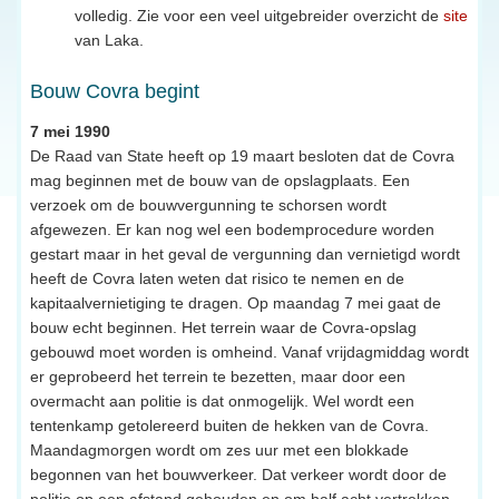
volledig. Zie voor een veel uitgebreider overzicht de
site
van Laka.
Bouw Covra begint
7 mei 1990
De Raad van State heeft op 19 maart besloten dat de Covra
mag beginnen met de bouw van de opslagplaats. Een
verzoek om de bouwvergunning te schorsen wordt
afgewezen. Er kan nog wel een bodemprocedure worden
gestart maar in het geval de vergunning dan vernietigd wordt
heeft de Covra laten weten dat risico te nemen en de
kapitaalvernietiging te dragen. Op maandag 7 mei gaat de
bouw echt beginnen. Het terrein waar de Covra-opslag
gebouwd moet worden is omheind. Vanaf vrijdagmiddag wordt
er geprobeerd het terrein te bezetten, maar door een
overmacht aan politie is dat onmogelijk. Wel wordt een
tentenkamp getolereerd buiten de hekken van de Covra.
Maandagmorgen wordt om zes uur met een blokkade
begonnen van het bouwverkeer. Dat verkeer wordt door de
politie op een afstand gehouden en om half acht vertrekken