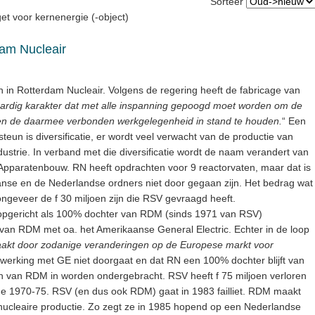
Sorteer
et voor kernenergie (-object)
dam Nucleair
in Rotterdam Nucleair. Volgens de regering heeft de fabricage van
rdig karakter dat met alle inspanning gepoogd moet worden om de
 en de daarmee verbonden werkgelegenheid in stand te houden.
“ Een
eun is diversificatie, er wordt veel verwacht van de productie van
strie. In verband met die diversificatie wordt de naam verandert van
pparatenbouw. RN heeft opdrachten voor 9 reactorvaten, maar dat is
nse en de Nederlandse ordners niet door gegaan zijn. Het bedrag wat
geveer de f 30 miljoen zijn die RSV gevraagd heeft.
 opgericht als 100% dochter van RDM (sinds 1971 van RSV)
 van RDM met oa. het Amerikaanse General Electric. Echter in de loop
akt door zodanige veranderingen op de Europese markt voor
werking met GE niet doorgaat en dat RN een 100% dochter blijft van
ten van RDM in worden ondergebracht. RSV heeft f 75 miljoen verloren
de 1970-75. RSV (en dus ook RDM) gaat in 1983 failliet. RDM maakt
nucleaire productie. Zo zegt ze in 1985 hopend op een Nederlandse