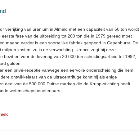
end
 verrijking van uranium in Almelo met een capaciteit van 60 ton wordt
 de eerste fase van de uitbreiding tot 200 ton die in 1979 gereed moet
Een maand eerder is een soortelijke fabriek geopend in Capenhurst. De
0 miljoen kosten, zo is de verwachting. Urenco zegt bij deze
te bezitten voor de levering van 20.000 ton scheidingsarbeid tot 1992,
jard gulden.
er een privé-receptie vanwege een eervolle onderscheiding die hem
dere ontwikkelaars van de ultracentrifuge komt hij als enige
n deel van de 500.000 Duitse marken die de Krupp-stichting heeft
aande wetenschapsbeoefenaars.
melo