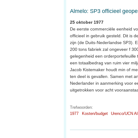
Almelo: SP3 officieel geop
25 oktober 1977
De eerste commerciële eenheid voor
officieel in gebruik gesteld. Dit is
zijn (de Duits-Nederlandse SP3). 
200 tons fabriek zal ongeveer f 30
gelegenheid een orderportefeuille 
een totaalbedrag van ruim vier mil
Jacob Kistemaker houdt min of me
ten deel is gevallen. Samen met an
Nederlander in aanmerking voor ee
uitgetrokken voor acht vooraanst
Trefwoorden:
1977
Kosten/budget
Urenco/UCN Al