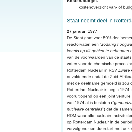
Kosten/budget:
kostenoverzicht van- of budg
Staat neemt deel in Rotter
27 januari 1977
De Staat gaat voor 50% deelnemen 
reactorvaten een “
zodanig hoogwaa
kennis op dit gebied te behouden
van de voorwaarden van de staatsst
vaten voor de chemische procesindu
Rotterdam Nucleair in RSV Zware A
onvoldoende nadat de Zuid-Afrikaa
met de deelname gemoeid is zou on
Rotterdam Nucleair is begin 1974
vooruitlopend op een joint venture
van 1974 al is besloten (“
genoodza
nucleaire centrales
“) dat de samen
RDM waar alle nucleaire activitei
op Rotterdam Nucleair in de perio
vervolgens een doorstart met ook 