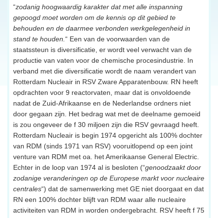
“
zodanig hoogwaardig karakter dat met alle inspanning
gepoogd moet worden om de kennis op dit gebied te
behouden en de daarmee verbonden werkgelegenheid in
stand te houden.
“ Een van de voorwaarden van de
staatssteun is diversificatie, er wordt veel verwacht van de
productie van vaten voor de chemische procesindustrie. In
verband met die diversificatie wordt de naam verandert van
Rotterdam Nucleair in RSV Zware Apparatenbouw. RN heeft
opdrachten voor 9 reactorvaten, maar dat is onvoldoende
nadat de Zuid-Afrikaanse en de Nederlandse ordners niet
door gegaan zijn. Het bedrag wat met de deelname gemoeid
is zou ongeveer de f 30 miljoen zijn die RSV gevraagd heeft.
Rotterdam Nucleair is begin 1974 opgericht als 100% dochter
van RDM (sinds 1971 van RSV) vooruitlopend op een joint
venture van RDM met oa. het Amerikaanse General Electric.
Echter in de loop van 1974 al is besloten (“
genoodzaakt door
zodanige veranderingen op de Europese markt voor nucleaire
centrales
“) dat de samenwerking met GE niet doorgaat en dat
RN een 100% dochter blijft van RDM waar alle nucleaire
activiteiten van RDM in worden ondergebracht. RSV heeft f 75