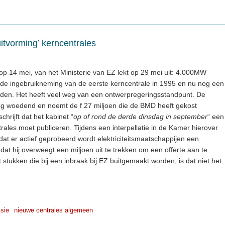
uitvorming’ kerncentrales
d op 14 mei, van het Ministerie van EZ lekt op 29 mei uit: 4.000MW
de ingebruikneming van de eerste kerncentrale in 1995 en nu nog een
onden. Het heeft veel weg van een ontwerpregeringsstandpunt. De
og woedend en noemt de f 27 miljoen die de BMD heeft gekost
chrijft dat het kabinet “
op of rond de derde dinsdag in september
“ een
rales moet publiceren. Tijdens een interpellatie in de Kamer hierover
dat er actief geprobeerd wordt elektriciteitsmaatschappijen een
dat hij overweegt een miljoen uit te trekken om een offerte aan te
it stukken die bij een inbraak bij EZ buitgemaakt worden, is dat niet het
sie
nieuwe centrales algemeen