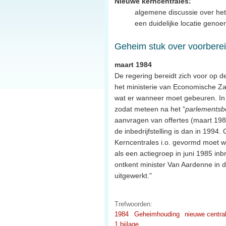
Nieuwe kerncentrales:
algemene discussie over het
een duidelijke locatie geno
Geheim stuk over voorberei
maart 1984
De regering bereidt zich voor op d
het ministerie van Economische Zak
wat er wanneer moet gebeuren. In 
zodat meteen na het “
parlementsb
aanvragen van offertes (maart 19
de inbedrijfstelling is dan in 1994
Kerncentrales i.o. gevormd moet 
als een actiegroep in juni 1985 in
ontkent minister Van Aardenne in d
uitgewerkt."
Trefwoorden:
1984
Geheimhouding
nieuwe centra
1 bijlage