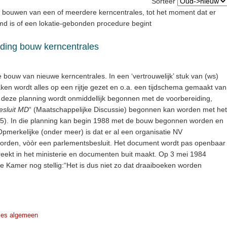
Sorteer
 bouwen van een of meerdere kerncentrales, tot het moment dat er
emd is of een lokatie-gebonden procedure begint
ding bouw kerncentrales
e bouw van nieuwe kerncentrales. In een ‘vertrouwelijk’ stuk van (ws)
en wordt alles op een rijtje gezet en o.a. een tijdschema gemaakt van
deze planning wordt onmiddellijk begonnen met de voorbereiding,
esluit MD
“ (Maatschappelijke Discussie) begonnen kan worden met het
85). In die planning kan begin 1988 met de bouw begonnen worden en
. Opmerkelijke (onder meer) is dat er al een organisatie NV
worden, vòòr een parlementsbesluit. Het document wordt pas openbaar
breekt in het ministerie en documenten buit maakt. Op 3 mei 1984
e Kamer nog stellig:“Het is dus niet zo dat draaiboeken worden
les algemeen