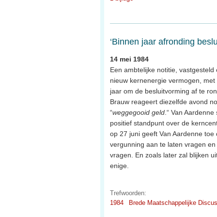
‘Binnen jaar afronding besl
14 mei 1984
Een ambtelijke notitie, vastgestel
nieuw kernenergie vermogen, met 
jaar om de besluitvorming af te r
Brauw reageert diezelfde avond n
“
weggegooid geld
.“ Van Aardenne s
positief standpunt over de kerncent
op 27 juni geeft Van Aardenne toe 
vergunning aan te laten vragen en 
vragen. En zoals later zal blijken u
enige.
Trefwoorden:
1984
Brede Maatschappelijke Discus