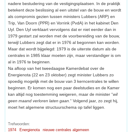
nadere bestudering van de vestigingsplaatsen. In de praktijk
betekent deze beslissing al een uitstel van de bouw en wordt
als compromis gezien tussen ministers Lubbers (ARP) en
Trip, Van Doorn (PPR) en Vorrink (PvdA) in het kabinet Den
Uyl. Den Uyl verklaart vervolgens dat er niet eerder dan in
1979 gestart zal worden met de voorbereiding van de bouw,
terwijl Lubbers zegt dat er in 1976 al begonnen kan worden.
Maar dat wordt bijgelegd: 1979 is de uiterste datum als de
centrales in 1985 klaar moeten zijn, maar verstandiger is om
al in 1976 te beginnen.
Na afloop van het tweedaagse Kamerdebat over de
Energienota (22 en 23 oktober) zegt minister Lubbers zo
spoedig mogelijk met de bouw van 3 kerncentrales te willen
beginnen. Er komen nog een paar deelstudies en de Kamer
kan altijd nog toestemming weigeren, maar de minister “
wil
geen maand verloren laten gaan
.“ Volgend jaar, zo zegt hij,
moet het algemene structuurschema op tafel liggen.
Trefwoorden:
1974
Energienota
nieuwe centrales algemeen