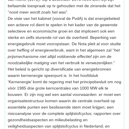
befaamde toespraak op tv gehouden met de zinsnede dat het
“
nooit meer wordt zoals het was
”.
De visie van het kabinet (vooral de PvdA) is dat energiebeleid
een actieve rol dient te spelen in het kader van de gewenste
selectieve en economische groei en dat impliceert ook een
sterke en zelfs sturende rol van de overheid. Beperking van
energiegebruik moet vooropstaan. De Nota pleit al voor studie
over heffing of energieverbruik, want in het algemeen zal “
het
prijsmechanisme niet altijd voldoende effectief zijn om de
noodzakelijke matiging van het verbruik te verwezenlijken
.“
Het beleid is gericht op diversificatie van energiebronnen
waarin kernenergie speerpunt is. In het hoofdstuk
‘Kernenergie’ komt de regering met het principebesluit om nog
vòòr 1985 drie grote kerncentrales van 1000 MW elk te
bouwen. Er zijn nog wel een aantal voorwaarden: er moet een
organisatiestructuur komen waarin de centrale overheid op
essentiële punten een beslissende stem moet krijgen; een
risicoanalyse voor de complete splijtstofcyclus; rapporten over
gezondheidsaspecten en milieubelasting en
veiligheidsaspecten van splijtstofcyclus in Nederland; en