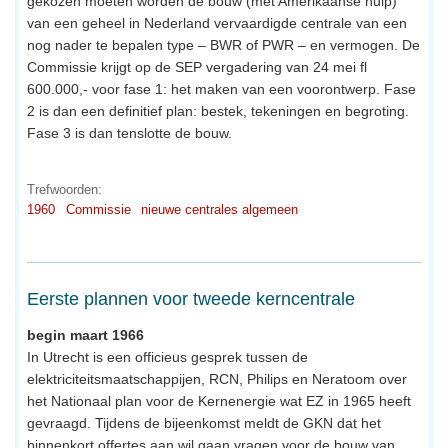
gekozen moeten worden de bouw (met Amerikaanse hulp)
van een geheel in Nederland vervaardigde centrale van een
nog nader te bepalen type – BWR of PWR – en vermogen. De
Commissie krijgt op de SEP vergadering van 24 mei fl
600.000,- voor fase 1: het maken van een voorontwerp. Fase
2 is dan een definitief plan: bestek, tekeningen en begroting.
Fase 3 is dan tenslotte de bouw.
Trefwoorden:
1960
Commissie
nieuwe centrales algemeen
Eerste plannen voor tweede kerncentrale
begin maart 1966
In Utrecht is een officieus gesprek tussen de
elektriciteitsmaatschappijen, RCN, Philips en Neratoom over
het Nationaal plan voor de Kernenergie wat EZ in 1965 heeft
gevraagd. Tijdens de bijeenkomst meldt de GKN dat het
binnenkort offertes aan wil gaan vragen voor de bouw van