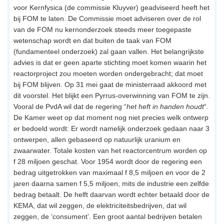
voor Kernfysica (de commissie Kluyver) geadviseerd heeft het
bij FOM te laten. De Commissie moet adviseren over de rol
van de FOM nu kernonderzoek steeds meer toegepaste
wetenschap wordt en dat buiten de taak van FOM
(fundamenteel onderzoek) zal gaan vallen. Het belangrijkste
advies is dat er geen aparte stichting moet komen waarin het
reactorproject zou moeten worden ondergebracht; dat moet
bij FOM blijven. Op 31 mei gaat de ministerraad akkoord met
dit voorstel. Het blijkt een Pyrrus-overwinning van FOM te zijn.
Vooral de PvdA wil dat de regering “
het heft in handen houdt
“.
De Kamer weet op dat moment nog niet precies welk ontwerp
er bedoeld wordt: Er wordt namelijk onderzoek gedaan naar 3
ontwerpen, allen gebaseerd op natuurlijk uranium en
zwaarwater. Totale kosten van het reactorcentrum worden op
f 28 miljoen geschat. Voor 1954 wordt door de regering een
bedrag uitgetrokken van maximaal f 8,5 miljoen en voor de 2
jaren daarna samen f 5,5 miljoen, mits de industrie een zelfde
bedrag betaalt. De helft daarvan wordt echter betaald door de
KEMA, dat wil zeggen, de elektriciteitsbedrijven, dat wil
zeggen, de ‘consument’. Een groot aantal bedrijven betalen