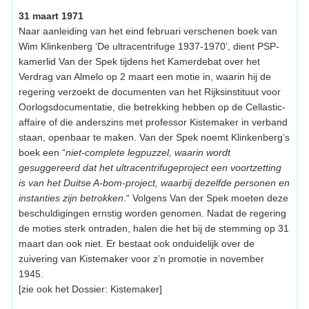
31 maart 1971
Naar aanleiding van het eind februari verschenen boek van
Wim Klinkenberg ‘De ultracentrifuge 1937-1970’, dient PSP-
kamerlid Van der Spek tijdens het Kamerdebat over het
Verdrag van Almelo op 2 maart een motie in, waarin hij de
regering verzoekt de documenten van het Rijksinstituut voor
Oorlogsdocumentatie, die betrekking hebben op de Cellastic-
affaire of die anderszins met professor Kistemaker in verband
staan, openbaar te maken. Van der Spek noemt Klinkenberg’s
boek een “
niet-complete legpuzzel, waarin wordt
gesuggereerd dat het ultracentrifugeproject een voortzetting
is van het Duitse A-bom-project, waarbij dezelfde personen en
instanties zijn betrokken
.“ Volgens Van der Spek moeten deze
beschuldigingen ernstig worden genomen. Nadat de regering
de moties sterk ontraden, halen die het bij de stemming op 31
maart dan ook niet. Er bestaat ook onduidelijk over de
zuivering van Kistemaker voor z’n promotie in november
1945.
[zie ook het Dossier: Kistemaker]