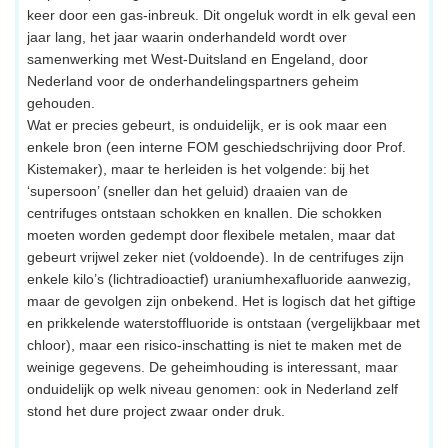
keer door een gas-inbreuk. Dit ongeluk wordt in elk geval een
jaar lang, het jaar waarin onderhandeld wordt over
samenwerking met West-Duitsland en Engeland, door
Nederland voor de onderhandelingspartners geheim
gehouden.
Wat er precies gebeurt, is onduidelijk, er is ook maar een
enkele bron (een interne FOM geschiedschrijving door Prof.
Kistemaker), maar te herleiden is het volgende: bij het
‘supersoon’ (sneller dan het geluid) draaien van de
centrifuges ontstaan schokken en knallen. Die schokken
moeten worden gedempt door flexibele metalen, maar dat
gebeurt vrijwel zeker niet (voldoende). In de centrifuges zijn
enkele kilo’s (lichtradioactief) uraniumhexafluoride aanwezig,
maar de gevolgen zijn onbekend. Het is logisch dat het giftige
en prikkelende waterstoffluoride is ontstaan (vergelijkbaar met
chloor), maar een risico-inschatting is niet te maken met de
weinige gegevens. De geheimhouding is interessant, maar
onduidelijk op welk niveau genomen: ook in Nederland zelf
stond het dure project zwaar onder druk.