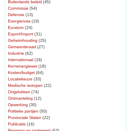
Buitenlands beleid
(45)
Commissie
(54)
Defensie
(13)
Energienota
(19)
Euratom
(24)
Export/Import
(31)
Geheimhouding
(25)
Gemeenteraad
(27)
Industrie
(62)
Internationaal
(18)
Kernenergiewet
(18)
Kosten/budget
(64)
Locatiekeuze
(33)
Medische isotopen
(22)
Ongelukken
(74)
Ontmanteling
(12)
Opwerking
(30)
Politieke partijen
(50)
Provinciale Staten
(22)
Publicatie
(16)
Regering en parlement
(53)