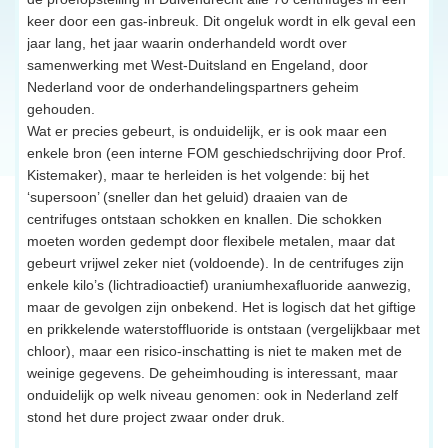
keer door een gas-inbreuk. Dit ongeluk wordt in elk geval een
jaar lang, het jaar waarin onderhandeld wordt over
samenwerking met West-Duitsland en Engeland, door
Nederland voor de onderhandelingspartners geheim
gehouden.
Wat er precies gebeurt, is onduidelijk, er is ook maar een
enkele bron (een interne FOM geschiedschrijving door Prof.
Kistemaker), maar te herleiden is het volgende: bij het
‘supersoon’ (sneller dan het geluid) draaien van de
centrifuges ontstaan schokken en knallen. Die schokken
moeten worden gedempt door flexibele metalen, maar dat
gebeurt vrijwel zeker niet (voldoende). In de centrifuges zijn
enkele kilo’s (lichtradioactief) uraniumhexafluoride aanwezig,
maar de gevolgen zijn onbekend. Het is logisch dat het giftige
en prikkelende waterstoffluoride is ontstaan (vergelijkbaar met
chloor), maar een risico-inschatting is niet te maken met de
weinige gegevens. De geheimhouding is interessant, maar
onduidelijk op welk niveau genomen: ook in Nederland zelf
stond het dure project zwaar onder druk.