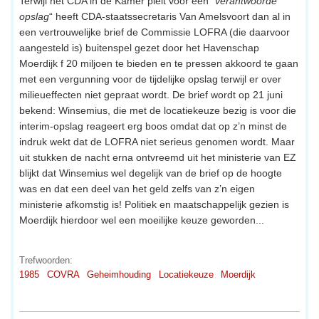
Terwijl het CDA in de Kamer pleit voor een “
verantwoorde
opslag
“ heeft CDA-staatssecretaris Van Amelsvoort dan al in
een vertrouwelijke brief de Commissie LOFRA (die daarvoor
aangesteld is) buitenspel gezet door het Havenschap
Moerdijk f 20 miljoen te bieden en te pressen akkoord te gaan
met een vergunning voor de tijdelijke opslag terwijl er over
milieueffecten niet gepraat wordt. De brief wordt op 21 juni
bekend: Winsemius, die met de locatiekeuze bezig is voor die
interim-opslag reageert erg boos omdat dat op z’n minst de
indruk wekt dat de LOFRA niet serieus genomen wordt. Maar
uit stukken de nacht erna ontvreemd uit het ministerie van EZ
blijkt dat Winsemius wel degelijk van de brief op de hoogte
was en dat een deel van het geld zelfs van z’n eigen
ministerie afkomstig is! Politiek en maatschappelijk gezien is
Moerdijk hierdoor wel een moeilijke keuze geworden...
Trefwoorden:
1985
COVRA
Geheimhouding
Locatiekeuze
Moerdijk