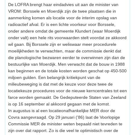
De LOFRA brengt haar eindadvies uit aan de minister van
VROM: Borssele en Moerdijk zijn de twee plaatsen die in
aanmerking komen als locatie voor de interim opslag van
radioactief afval. Er is een lichte voorkeur voor Borssele,
onder andere omdat de gemeente Klundert (waar Moerdijk
onder valt) een hele rits voorwaarden stelt voordat ze akkoord
wil gaan. Bij Borssele zijn er weliswaar meer procedurele
moeilijkheden te verwachten, maar de commissie denkt dat
die planologische bezwaren eerder te overwinnen zijn dan de
bestuurlijke van Moerdijk. Men verwacht dat de bouw in 1988
kan beginnen en de totale kosten worden geschat op 450-500
miljoen gulden. Een belangrijk kritiekpunt van de
milieubeweging is dat met de keuze voor deze twee de
locatiekeuze procedures voor de nieuwe kerncentrales tot een
farce worden gemaakt. De Gedeputeerde Staten van Zeeland
is op 16 september al akkoord gegaan met de komst.
In augustus is al een locatieonafhankelijke MER door de
Covra aangevraagd. Op 29 januari ('86) laat de Voorlopige
Commissie MER de minister weten bepaald niet tevreden te
zijn over dat rapport. Zo is die veel te optimistisch over de