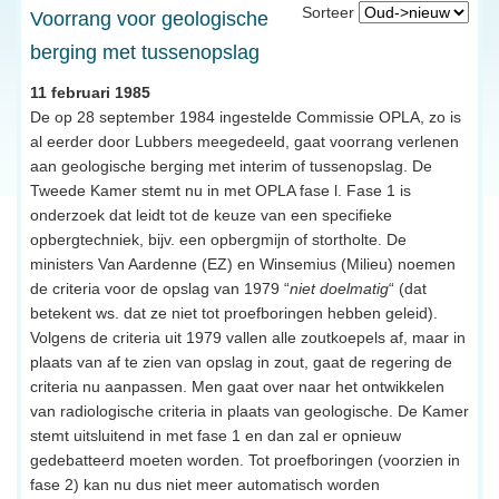
Sorteer
Voorrang voor geologische
berging met tussenopslag
11 februari 1985
De op 28 september 1984 ingestelde Commissie OPLA, zo is
al eerder door Lubbers meegedeeld, gaat voorrang verlenen
aan geologische berging met interim of tussenopslag. De
Tweede Kamer stemt nu in met OPLA fase l. Fase 1 is
onderzoek dat leidt tot de keuze van een specifieke
opbergtechniek, bijv. een opbergmijn of stortholte. De
ministers Van Aardenne (EZ) en Winsemius (Milieu) noemen
de criteria voor de opslag van 1979 “
niet doelmatig
“ (dat
betekent ws. dat ze niet tot proefboringen hebben geleid).
Volgens de criteria uit 1979 vallen alle zoutkoepels af, maar in
plaats van af te zien van opslag in zout, gaat de regering de
criteria nu aanpassen. Men gaat over naar het ontwikkelen
van radiologische criteria in plaats van geologische. De Kamer
stemt uitsluitend in met fase 1 en dan zal er opnieuw
gedebatteerd moeten worden. Tot proefboringen (voorzien in
fase 2) kan nu dus niet meer automatisch worden