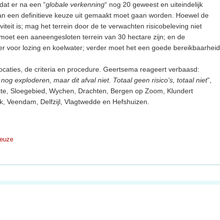
 dat er na een “
globale verkenning
“ nog 20 geweest en uiteindelijk
dan een definitieve keuze uit gemaakt moet gaan worden. Hoewel de
iteit is; mag het terrein door de te verwachten risicobeleving niet
oet een aaneengesloten terrein van 30 hectare zijn; en de
r voor lozing en koelwater; verder moet het een goede bereikbaarheid
12 locaties, de criteria en procedure. Geertsema reageert verbaasd:
 nog exploderen, maar dit afval niet. Totaal geen risico’s, totaal niet
”,
lakte, Sloegebied, Wychen, Drachten, Bergen op Zoom, Klundert
, Veendam, Delfzijl, Vlagtwedde en Hefshuizen.
keuze