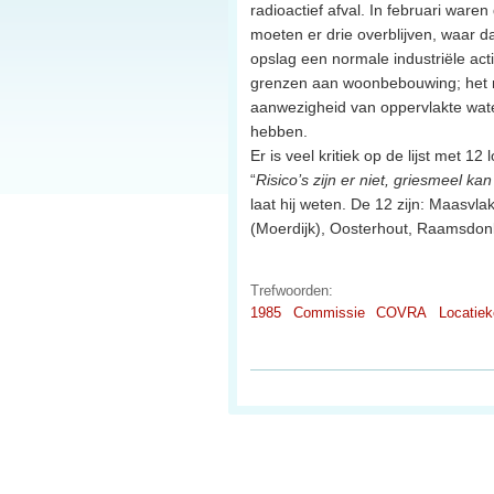
radioactief afval. In februari waren
moeten er drie overblijven, waar 
opslag een normale industriële activ
grenzen aan woonbebouwing; het m
aanwezigheid van oppervlakte wate
hebben.
Er is veel kritiek op de lijst met 
“
Risico’s zijn er niet, griesmeel kan
laat hij weten. De 12 zijn: Maasv
(Moerdijk), Oosterhout, Raamsdonk
Trefwoorden:
1985
Commissie
COVRA
Locatie