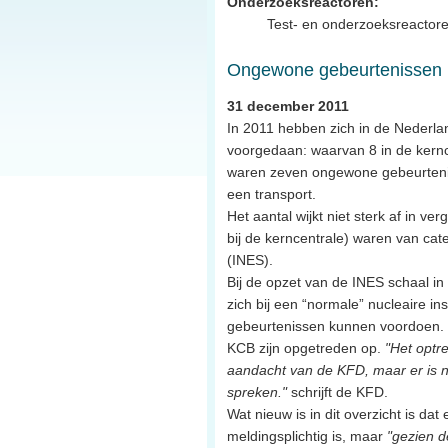
Onderzoeksreactoren:
Test- en onderzoeksreactor
Ongewone gebeurtenissen in
31 december 2011
In 2011 hebben zich in de Nederlan
voorgedaan: waarvan 8 in de kerncen
waren zeven ongewone gebeurteniss
een transport.
Het aantal wijkt niet sterk af in ve
bij de kerncentrale) waren van cat
(INES).
Bij de opzet van de INES schaal i
zich bij een “normale” nucleaire in
gebeurtenissen kunnen voordoen. In
KCB zijn opgetreden op.
"Het optr
aandacht van de KFD, maar er is n
spreken."
schrijft de KFD.
Wat nieuw is in dit overzicht is da
meldingsplichtig is, maar
"gezien d