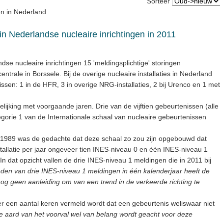
Sorteer
en in Nederland
 Nederlandse nucleaire inrichtingen in 2011
dse nucleaire inrichtingen 15 'meldingsplichtige' storingen
trale in Borssele. Bij de overige nucleaire installaties in Nederland
en: 1 in de HFR, 3 in overige NRG-installaties, 2 bij Urenco en 1 met
rgelijking met voorgaande jaren. Drie van de vijftien gebeurtenissen (alle
egorie 1 van de Internationale schaal van nucleaire gebeurtenissen
n 1989 was de gedachte dat deze schaal zo zou zijn opgebouwd dat
stallatie per jaar ongeveer tien INES-niveau 0 en één INES-niveau 1
 dat opzicht vallen de drie INES-niveau 1 meldingen die in 2011 bij
eden van drie INES-niveau 1 meldingen in één kalenderjaar heeft de
og geen aanleiding om van een trend in de verkeerde richting te
t er een aantal keren vermeld wordt dat een gebeurtenis weliswaar niet
e aard van het voorval wel van belang wordt geacht voor deze