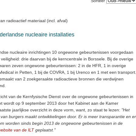
Sorteer
n radioactief materiaal (incl. afval)
erlandse nucleaire installaties
andse nucleaire inrichtingen 10 ongewone gebeurtenissen voorgedaan
veiligheid: drie daarvan bij de kerncentrale in Borssele. Bij de overige
d waren zeven ongewone gebeurtenissen: 2 in de HFR, 1 in overige
 Medical in Petten, 1 bij de COVRA, 1 bij Urenco en 1 met een transport
 gemaakt van 2 zoekgeraakte radioactieve bronnen die verdwijnen
and.
 overzicht van de Kernfysische Dienst over de ongewone gebeurtenissen in
 Het wordt op 9 september 2013 door het Kabinet aan de Kamer
laatste jaarlijkse overzicht in deze vorm, want, zo staat te lezen:
"Het
 van burgers maakt ontwikkelingen door. Er is meer transparantie en er
rom worden sinds begin 2013 de ongewone gebeurtenissen in de
ebsite van de ILT
geplaatst."