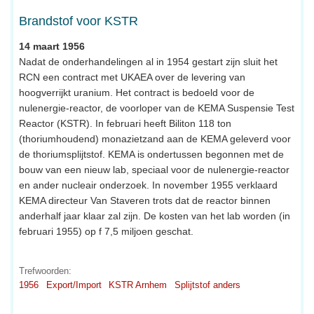
Brandstof voor KSTR
14 maart 1956
Nadat de onderhandelingen al in 1954 gestart zijn sluit het
RCN een contract met UKAEA over de levering van
hoogverrijkt uranium. Het contract is bedoeld voor de
nulenergie-reactor, de voorloper van de KEMA Suspensie Test
Reactor (KSTR). In februari heeft Biliton 118 ton
(thoriumhoudend) monazietzand aan de KEMA geleverd voor
de thoriumsplijtstof. KEMA is ondertussen begonnen met de
bouw van een nieuw lab, speciaal voor de nulenergie-reactor
en ander nucleair onderzoek. In november 1955 verklaard
KEMA directeur Van Staveren trots dat de reactor binnen
anderhalf jaar klaar zal zijn. De kosten van het lab worden (in
februari 1955) op f 7,5 miljoen geschat.
Trefwoorden:
1956
Export/Import
KSTR Arnhem
Splijtstof anders