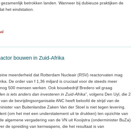
 gezamenlijk betrokken landen. Wanneer bij dubieuze praktijken de
at het eindstation.
aal
eactor bouwen in Zuid-Afrika
kleine meerderheid dat Rotterdam Nucleair (RSV) reactorvaten mag
ika. De order van f 1,36 miljard is cruciaal voor de steeds meer
nog 500 mensen werken. Ook bouwbedrijf Bredero wil graag
n is iets anders dan investeren in Zuid-Afrika
”, volgens Den Uyl, die 2
an de bevrijdingsorganisatie ANC heeft beloofd de strijd van de
inister van Buitenlandse Zaken Van der Stoel is niet tegen levering.
lent (om het met een understatement uit te drukken) ten opzichte van
 de algemene vergadering van de VN uit Kooijstra (onderminister BuZa)
r de spreiding van kernwapens, die het resultaat is van