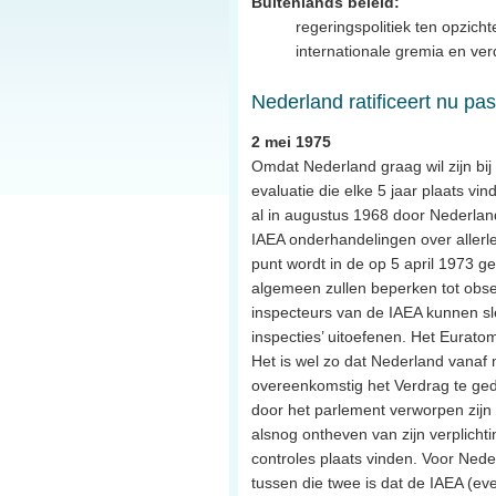
Buitenlands beleid:
regeringspolitiek ten opzich
internationale gremia en ve
Nederland ratificeert nu p
2 mei 1975
Omdat Nederland graag wil zijn bij
evaluatie die elke 5 jaar plaats vi
al in augustus 1968 door Nederlan
IAEA onderhandelingen over allerlei
punt wordt in de op 5 april 1973 g
algemeen zullen beperken tot obs
inspecteurs van de IAEA kunnen sl
inspecties’ uitoefenen. Het Eurato
Het is wel zo dat Nederland vanaf
overeenkomstig het Verdrag te gedr
door het parlement verworpen zijn 
alsnog ontheven van zijn verplichti
controles plaats vinden. Voor Nede
tussen die twee is dat de IAEA (ev