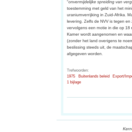
“
onvermijdelijke spreiding van verg
toestemming met geld van het mini
uraniumverrijking in Zuid-Afrika. 
levering. Zelfs de NVV is tegen en
vervolgens een motie in die op 1
Kamer wordt aangenomen en waarin 
(zonder het land overigens te noem
beslissing steeds uit, de maatscha
afgegeven worden.
Trefwoorden:
1975
Buitenlands beleid
Export/Imp
1 bijlage
Kern