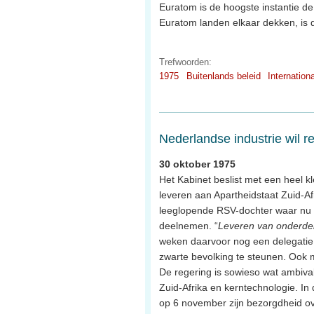
Euratom is de hoogste instantie de
Euratom landen elkaar dekken, is d
Trefwoorden:
1975
Buitenlands beleid
Internation
Nederlandse industrie wil r
30 oktober 1975
Het Kabinet beslist met een heel 
leveren aan Apartheidstaat Zuid-Afr
leeglopende RSV-dochter waar nu 
deelnemen. “
Leveren van onderdele
weken daarvoor nog een delegatie v
zwarte bevolking te steunen. Ook m
De regering is sowieso wat ambiva
Zuid-Afrika en kerntechnologie. In
op 6 november zijn bezorgdheid ove