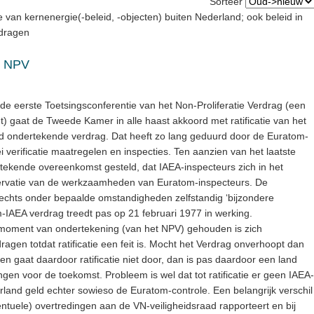
Sorteer
te van kernenergie(-beleid, -objecten) buiten Nederland; ook beleid in
rdragen
as NPV
 de eerste Toetsingsconferentie van het Non-Proliferatie Verdrag (een
ndt) gaat de Tweede Kamer in alle haast akkoord met ratificatie van het
d ondertekende verdrag. Dat heeft zo lang geduurd door de Euratom-
 verificatie maatregelen en inspecties. Ten aanzien van het laatste
etekende overeenkomst gesteld, dat IAEA-inspecteurs zich in het
ervatie van de werkzaamheden van Euratom-inspecteurs. De
echts onder bepaalde omstandigheden zelfstandig ‘bijzondere
m-IAEA verdrag treedt pas op 21 februari 1977 in werking.
 moment van ondertekening (van het NPV) gehouden is zich
agen totdat ratificatie een feit is. Mocht het Verdrag onverhoopt dan
en gaat daardoor ratificatie niet door, dan is pas daardoor een land
ngen voor de toekomst. Probleem is wel dat tot ratificatie er geen IAEA-
rland geld echter sowieso de Euratom-controle. Een belangrijk verschil
entuele) overtredingen aan de VN-veiligheidsraad rapporteert en bij