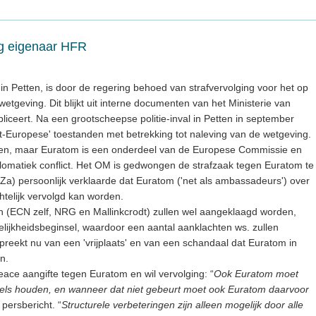
ng eigenaar HFR
n Petten, is door de regering behoed van strafvervolging voor het op
etgeving. Dit blijkt uit interne documenten van het Ministerie van
bliceert. Na een grootscheepse politie-inval in Petten in september
-Europese' toestanden met betrekking tot naleving van de wetgeving.
en, maar Euratom is een onderdeel van de Europese Commissie en
lomatiek conflict. Het OM is gedwongen de strafzaak tegen Euratom te
BuZa) persoonlijk verklaarde dat Euratom ('net als ambassadeurs') over
chtelijk vervolgd kan worden.
in (ECN zelf, NRG en Mallinkcrodt) zullen wel aangeklaagd worden,
lijkheidsbeginsel, waardoor een aantal aanklachten ws. zullen
preekt nu van een 'vrijplaats' en van een schandaal dat Euratom in
n.
ace aangifte tegen Euratom en wil vervolging: “
Ook Euratom moet
gels houden, en wanneer dat niet gebeurt moet ook Euratom daarvoor
r persbericht. “
Structurele verbeteringen zijn alleen mogelijk door alle