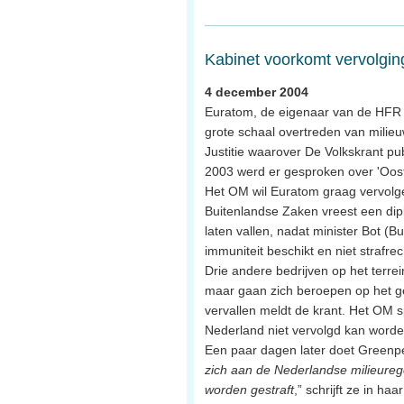
Kabinet voorkomt vervolgi
4 december 2004
Euratom, de eigenaar van de HFR i
grote schaal overtreden van milieuw
Justitie waarover De Volkskrant pu
2003 werd er gesproken over 'Oost
Het OM wil Euratom graag vervolg
Buitenlandse Zaken vreest een dip
laten vallen, nadat minister Bot (
immuniteit beschikt en niet strafre
Drie andere bedrijven op het terre
maar gaan zich beroepen op het ge
vervallen meldt de krant. Het OM s
Nederland niet vervolgd kan worde
Een paar dagen later doet Greenpe
zich aan de Nederlandse milieure
worden gestraft
,” schrijft ze in haa