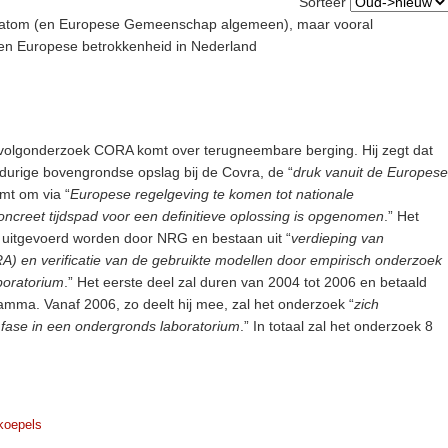
Sorteer
uratom (en Europese Gemeenschap algemeen), maar vooral
 en Europese betrokkenheid in Nederland
rvolgonderzoek CORA komt over terugneembare berging. Hij zegt dat
durige bovengrondse opslag bij de Covra, de “
druk vanuit de Europese
mt om via “
Europese regelgeving te komen tot nationale
ncreet tijdspad voor een definitieve oplossing is opgenomen
.” Het
 uitgevoerd worden door NRG en bestaan uit “
verdieping van
) en verificatie van de gebruikte modellen door empirisch onderzoek
boratorium
.” Het eerste deel zal duren van 2004 tot 2006 en betaald
mma. Vanaf 2006, zo deelt hij mee, zal het onderzoek “
zich
fase in een ondergronds laboratorium
.” In totaal zal het onderzoek 8
koepels