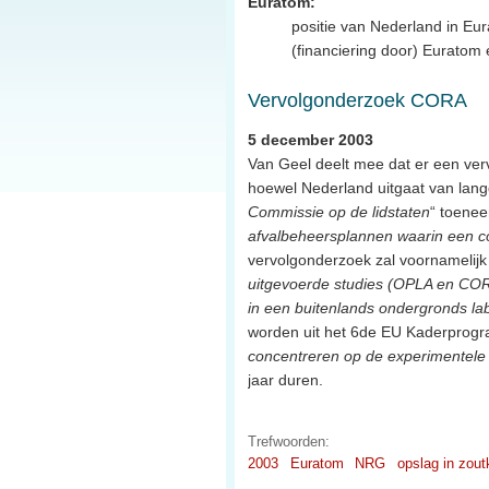
Euratom:
positie van Nederland in E
(financiering door) Euratom
Vervolgonderzoek CORA
5 december 2003
Van Geel deelt mee dat er een ve
hoewel Nederland uitgaat van lang
Commissie op de lidstaten
“ toenee
afvalbeheersplannen waarin een co
vervolgonderzoek zal voornamelijk
uitgevoerde studies (OPLA en CORA
in een buitenlands ondergronds la
worden uit het 6de EU Kaderprogra
concentreren op de experimentele 
jaar duren.
Trefwoorden:
2003
Euratom
NRG
opslag in zout