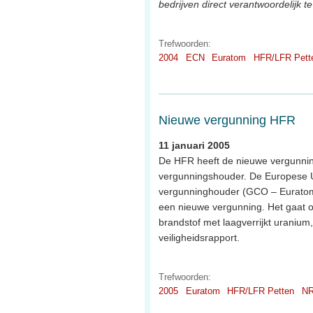
bedrijven direct verantwoordelijk t
Trefwoorden:
2004
ECN
Euratom
HFR/LFR Pett
Nieuwe vergunning HFR
11 januari 2005
De HFR heeft de nieuwe vergunnin
vergunningshouder. De Europese Uni
vergunninghouder (GCO – Eurato
een nieuwe vergunning. Het gaat o
brandstof met laagverrijkt uranium
veiligheidsrapport.
Trefwoorden:
2005
Euratom
HFR/LFR Petten
N