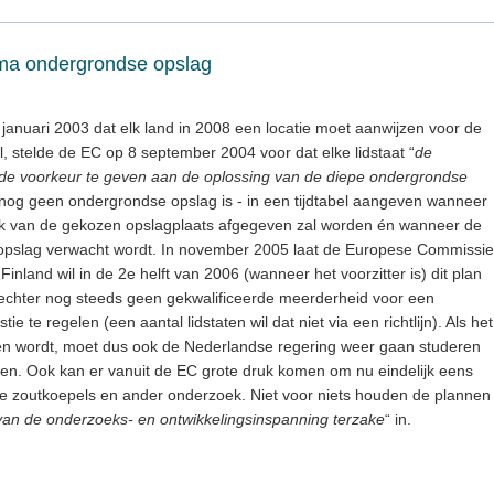
ema ondergrondse opslag
uit januari 2003 dat elk land in 2008 een locatie moet aanwijzen voor de
 stelde de EC op 8 september 2004 voor dat elke lidstaat “
de
de voorkeur te geven aan de oplossing van de diepe ondergrondse
er nog geen ondergrondse opslag is - in een tijdtabel aangeven wanneer
k van de gekozen opslagplaats afgegeven zal worden én wanneer de
 opslag verwacht wordt. In november 2005 laat de Europese Commissie
Finland wil in de 2e helft van 2006 (wanneer het voorzitter is) dit plan
echter nog steeds geen gekwalificeerde meerderheid voor een
ie te regelen (een aantal lidstaten wil dat niet via een richtlijn). Als het
n wordt, moet dus ook de Nederlandse regering weer gaan studeren
gen. Ook kan er vanuit de EC grote druk komen om nu eindelijk eens
 de zoutkoepels en ander onderzoek. Niet voor niets houden de plannen
van de onderzoeks- en ontwikkelingsinspanning terzake
“ in.