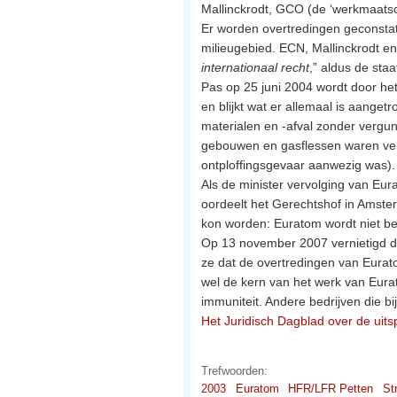
Mallinckrodt, GCO (de ‘werkmaats
Er worden overtredingen geconsta
milieugebied. ECN, Mallinckrodt
internationaal recht
,” aldus de staa
Pas op 25 juni 2004 wordt door he
en blijkt wat er allemaal is aanget
materialen en -afval zonder vergun
gebouwen en gasflessen waren ver
ontploffingsgevaar aanwezig was).
Als de minister vervolging van Eur
oordeelt het Gerechtshof in Amster
kon worden: Euratom wordt niet be
Op 13 november 2007 vernietigd de
ze dat de overtredingen van Eurato
wel de kern van het werk van Eura
immuniteit. Andere bedrijven die bi
Het Juridisch Dagblad over de uits
Trefwoorden:
2003
Euratom
HFR/LFR Petten
St