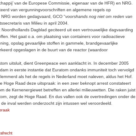
chappij’ van de Europese Commissie, eigenaar van de HFR) en NRG.
teerd van vergunningvoorschriften en algemene regels op
 en NRG worden gedagvaard, GCO “
voorshands nog niet om reden van
tssecretaris van Milieu in april 2004.
t Noordhollands Dagblad geciteerd uit een vertrouwelijke dagvaarding
roffen. Het gaat o.a. om plaatsing van containers voor radioactieve
ning, opslag gevaarlijke stoffen in gammele, brandgevaarlijke
keerd opgeslagen in de buurt van de reactor (waardoor
atom uitsluit, dient Greenpeace een aanklacht in. In december 2005
dam in eerste instantie dat Euratom ondanks immuniteit toch vervolgd
lemmerd als het de regels in Nederland moet naleven, aldus het Hof.
 Hoge Raad deze uitspraak: in een zeer beknopt arrest constateert
m de Kernenergiewet betreffen en allerlei milieuwetten. Die raken juist
tom, zegt de Hoge Raad. En dus vallen ook de overtredingen onder de
j de inval werden onderzocht zijn intussen wel veroordeeld.
praak
rafrecht