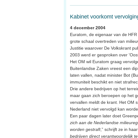
Kabinet voorkomt vervolgi
4 december 2004
Euratom, de eigenaar van de HFR i
grote schaal overtreden van milieuw
Justitie waarover De Volkskrant pu
2003 werd er gesproken over 'Oost
Het OM wil Euratom graag vervolg
Buitenlandse Zaken vreest een dip
laten vallen, nadat minister Bot (
immuniteit beschikt en niet strafre
Drie andere bedrijven op het terre
maar gaan zich beroepen op het ge
vervallen meldt de krant. Het OM s
Nederland niet vervolgd kan worde
Een paar dagen later doet Greenpe
zich aan de Nederlandse milieure
worden gestraft
,” schrijft ze in haa
bedrijven direct verantwoordelijk t