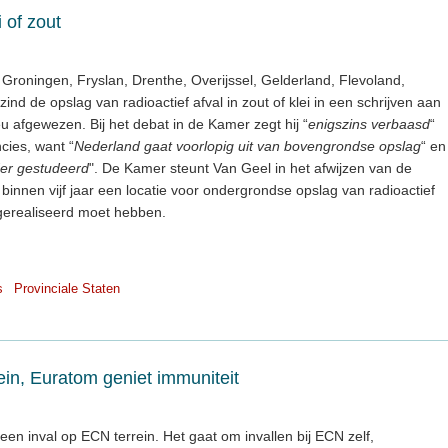
 of zout
 Groningen, Fryslan, Drenthe, Overijssel, Gelderland, Flevoland,
d de opslag van radioactief afval in zout of klei in een schrijven aan
u afgewezen. Bij het debat in de Kamer zegt hij “
enigszins verbaasd
“
ncies, want “
Nederland gaat voorlopig uit van bovengrondse opslag
“ en
der gestudeerd
". De Kamer steunt Van Geel in het afwijzen van de
d binnen vijf jaar een locatie voor ondergrondse opslag van radioactief
gerealiseerd moet hebben.
s
Provinciale Staten
rein, Euratom geniet immuniteit
en inval op ECN terrein. Het gaat om invallen bij ECN zelf,