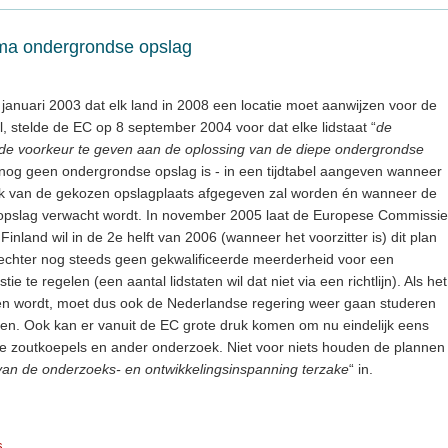
ema ondergrondse opslag
uit januari 2003 dat elk land in 2008 een locatie moet aanwijzen voor de
 stelde de EC op 8 september 2004 voor dat elke lidstaat “
de
de voorkeur te geven aan de oplossing van de diepe ondergrondse
er nog geen ondergrondse opslag is - in een tijdtabel aangeven wanneer
k van de gekozen opslagplaats afgegeven zal worden én wanneer de
 opslag verwacht wordt. In november 2005 laat de Europese Commissie
Finland wil in de 2e helft van 2006 (wanneer het voorzitter is) dit plan
echter nog steeds geen gekwalificeerde meerderheid voor een
ie te regelen (een aantal lidstaten wil dat niet via een richtlijn). Als het
n wordt, moet dus ook de Nederlandse regering weer gaan studeren
gen. Ook kan er vanuit de EC grote druk komen om nu eindelijk eens
 de zoutkoepels en ander onderzoek. Niet voor niets houden de plannen
van de onderzoeks- en ontwikkelingsinspanning terzake
“ in.
s