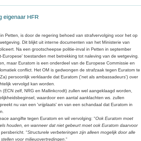
ng eigenaar HFR
n Petten, is door de regering behoed van strafvervolging voor het op
etgeving. Dit blijkt uit interne documenten van het Ministerie van
bliceert. Na een grootscheepse politie-inval in Petten in september
-Europese' toestanden met betrekking tot naleving van de wetgeving.
en, maar Euratom is een onderdeel van de Europese Commissie en
lomatiek conflict. Het OM is gedwongen de strafzaak tegen Euratom te
BuZa) persoonlijk verklaarde dat Euratom ('net als ambassadeurs') over
chtelijk vervolgd kan worden.
in (ECN zelf, NRG en Mallinkcrodt) zullen wel aangeklaagd worden,
lijkheidsbeginsel, waardoor een aantal aanklachten ws. zullen
preekt nu van een 'vrijplaats' en van een schandaal dat Euratom in
n.
ace aangifte tegen Euratom en wil vervolging: “
Ook Euratom moet
gels houden, en wanneer dat niet gebeurt moet ook Euratom daarvoor
r persbericht. “
Structurele verbeteringen zijn alleen mogelijk door alle
e stellen voor milieuovertredingen
.“