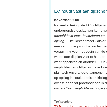
EC houdt vast aan tijdsch
november 2005
Na veel kritiek op de EC richtlijn 
ondergrondse opslag van kernafval,
mogelijkheid moet bestuderen om 
opslag
.” Elke lidstaat moet - als 
een vergunning voor het onderzoe
vergunning voor het begin van de
weten aan dit plan vast te houden. 
weer oppakken en afronden. Er is 
verplichtende richtlijn om deze kwest
plan toch onveranderd aangenome
op opslag in zoutkoepels en kleila
over te gaan tot proefboringen in
immers “
een verplichte verhoging 
Trefwoorden:
2005
Euratom
opslag in zoutkoepel