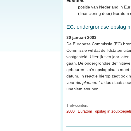
Euratom:
positie van Nederland in E
(financiering door) Euratom
EC: ondergrondse opslag m
30 januari 2003
De Europese Commissie (EC) brengt 
Commissie wil dat de lidstaten uite
vastgesteld. Uiterlijk tien jaar la
gaan. De ondergrondse definitieve 
gebeuren: zo'n opslagplaats moet u
datum. In reactie hierop zegt ook h
voor die plannen
,” aldus staatssec
unaniem steunen.
Trefwoorden:
2003
Euratom
opslag in zoutkoepel