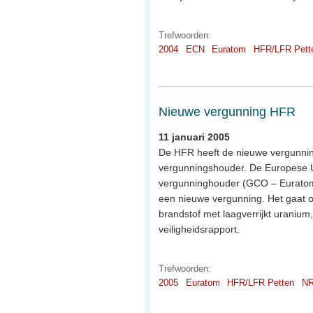
Trefwoorden:
2004
ECN
Euratom
HFR/LFR Pett
Nieuwe vergunning HFR
11 januari 2005
De HFR heeft de nieuwe vergunnin
vergunningshouder. De Europese Uni
vergunninghouder (GCO – Eurato
een nieuwe vergunning. Het gaat o
brandstof met laagverrijkt uranium
veiligheidsrapport.
Trefwoorden:
2005
Euratom
HFR/LFR Petten
N