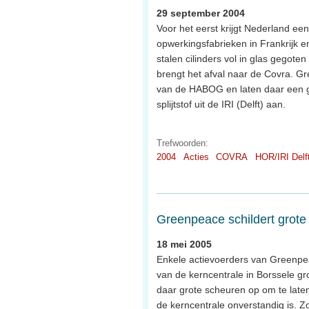
29 september 2004
Voor het eerst krijgt Nederland een
opwerkingsfabrieken in Frankrijk 
stalen cilinders vol in glas gegote
brengt het afval naar de Covra. G
van de HABOG en laten daar een g
splijtstof uit de IRI (Delft) aan.
Trefwoorden:
2004
Acties
COVRA
HOR/IRI Delf
Greenpeace schildert grote
18 mei 2005
Enkele actievoerders van Greenp
van de kerncentrale in Borssele gr
daar grote scheuren op om te lat
de kerncentrale onverstandig is. Zo