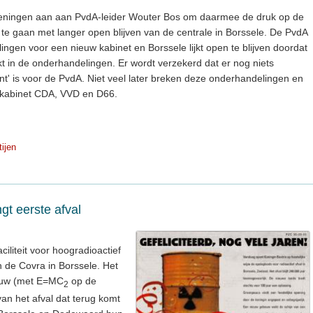
eningen aan aan PvdA-leider Wouter Bos om daarmee de druk op de
te gaan met langer open blijven van de centrale in Borssele. De PvdA
ngen voor een nieuw kabinet en Borssele lijkt open te blijven doordat
ikt in de onderhandelingen. Er wordt verzekerd dat er nog niets
unt' is voor de PvdA. Niet veel later breken deze onderhandelingen en
n kabinet CDA, VVD en D66.
tijen
t eerste afval
ciliteit voor hoogradioactief
 de Covra in Borssele. Het
bouw (met E=MC
op de
2
van het afval dat terug komt