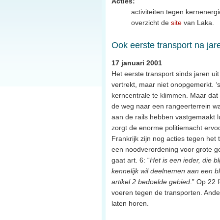
Acties:
activiteiten tegen kernenergi
overzicht de
site
van Laka.
Ook eerste transport na jar
17 januari 2001
Het eerste transport sinds jaren u
vertrekt, maar niet onopgemerkt. ‘
kerncentrale te klimmen. Maar dat k
de weg naar een rangeerterrein waa
aan de rails hebben vastgemaakt lu
zorgt de enorme politiemacht ervoo
Frankrijk zijn nog acties tegen he
een noodverordening voor grote g
gaat art. 6: “
Het is een ieder, die 
kennelijk wil deelnemen aan een b
artikel 2 bedoelde gebied
.” Op 22 
voeren tegen de transporten. Ande
laten horen.