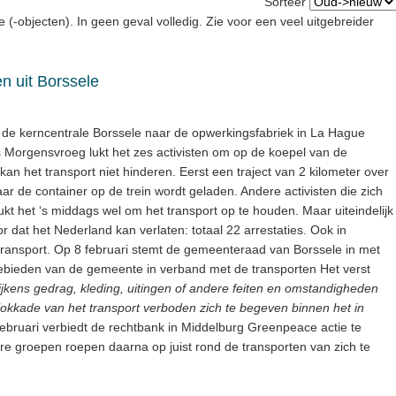
Sorteer
e (-objecten). In geen geval volledig. Zie voor een veel uitgebreider
en uit Borssele
it de kerncentrale Borssele naar de opwerkingsfabriek in La Hague
s Morgensvroeg lukt het zes activisten om op de koepel van de
an het transport niet hinderen. Eerst een traject van 2 kilometer over
r de container op de trein wordt geladen. Andere activisten die zich
kt het ‘s middags wel om het transport op te houden. Maar uiteindelijk
r dat het Nederland kan verlaten: totaal 22 arrestaties. Ook in
t transport. Op 8 februari stemt de gemeenteraad van Borssele in met
ebieden van de gemeente in verband met de transporten Het verst
blijkens gedrag, kleding, uitingen of andere feiten en omstandigheden
lokkade van het transport verboden zich te begeven binnen het in
februari verbiedt de rechtbank in Middelburg Greenpeace actie te
re groepen roepen daarna op juist rond de transporten van zich te