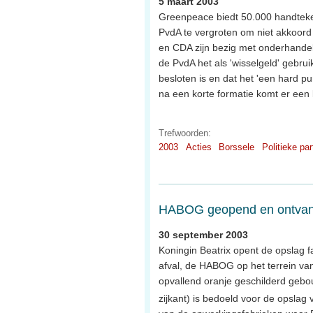
5 maart 2003
Greenpeace biedt 50.000 handtek
PvdA te vergroten om niet akkoord 
en CDA zijn bezig met onderhandeli
de PvdA het als 'wisselgeld' gebru
besloten is en dat het 'een hard p
na een korte formatie komt er ee
Trefwoorden:
2003
Acties
Borssele
Politieke par
HABOG geopend en ontvang
30 september 2003
Koningin Beatrix opent de opslag fa
afval, de HABOG op het terrein van
opvallend oranje geschilderd ge
zijkant) is bedoeld voor de opslag 