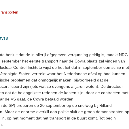
Transporten
ovra
e besluit dat de in allerijl afgegeven vergunning geldig is, maakt NRG
september het eerste transport naar de Covra plaats zal vinden van
lear Control Institute wijst op het feit dat in september een schip met
 Verenigde Staten vertrekt waar het Nederlandse afval op had kunnen
tische problemen dat onmogelijk maken, bijvoorbeeld dat de
certificeerd zijn (iets wat ze overigens al jaren weten). De directeur
en dat de belangrijkste redenen de kosten zijn: door de contracten met
aar de VS gaat, de Covra betaald worden.
an de SP) proberen op 20 september op de snelweg bij Rilland
en. Maar de enorme overkill aan politie sluit de groep demonstranten o
in, op het moment dat het transport in de buurt komt. Tot begin
n.