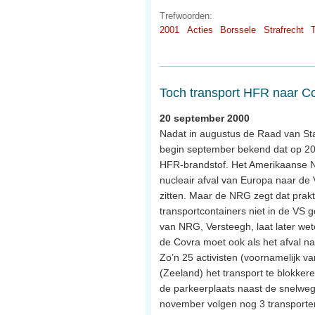
Trefwoorden:
2001
Acties
Borssele
Strafrecht
Toch transport HFR naar C
20 september 2000
Nadat in augustus de Raad van Stat
begin september bekend dat op 20 
HFR-brandstof. Het Amerikaanse Nuc
nucleair afval van Europa naar de
zitten. Maar de NRG zegt dat prak
transportcontainers niet in de VS ge
van NRG, Versteegh, laat later wet
de Covra moet ook als het afval n
Zo’n 25 activisten (voornamelijk v
(Zeeland) het transport te blokker
de parkeerplaats naast de snelweg 
november volgen nog 3 transporte