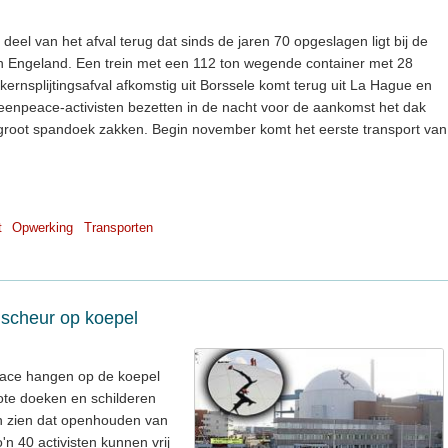
 deel van het afval terug dat sinds de jaren 70 opgeslagen ligt bij de
en Engeland. Een trein met een 112 ton wegende container met 28
n kernsplijtingsafval afkomstig uit Borssele komt terug uit La Hague en
reenpeace-activisten bezetten in de nacht voor de aankomst het dak
root spandoek zakken. Begin november komt het eerste transport van
t
Opwerking
Transporten
 scheur op koepel
eace hangen op de koepel
ote doeken en schilderen
en zien dat openhouden van
'n 40 activisten kunnen vrij