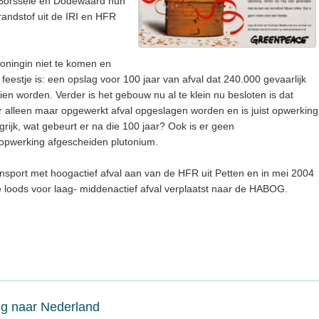
 Borssele en Dodewaard hun
randstof uit de IRI en HFR
oningin niet te komen en
feestje is: een opslag voor 100 jaar van afval dat 240.000 gevaarlijk
gezien worden. Verder is het gebouw nu al te klein nu besloten is dat
 er alleen maar opgewerkt afval opgeslagen worden en is juist opwerking
grijk, wat gebeurt er na die 100 jaar? Ook is er geen
e opwerking afgescheiden plutonium.
nsport met hoogactief afval aan van de HFR uit Petten en in mei 2004
de loods voor laag- middenactief afval verplaatst naar de HABOG.
ug naar Nederland