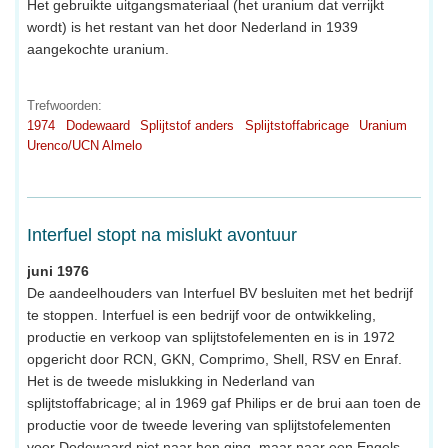
Het gebruikte uitgangsmateriaal (het uranium dat verrijkt
wordt) is het restant van het door Nederland in 1939
aangekochte uranium.
Trefwoorden:
1974
Dodewaard
Splijtstof anders
Splijtstoffabricage
Uranium
Urenco/UCN Almelo
Interfuel stopt na mislukt avontuur
juni 1976
De aandeelhouders van Interfuel BV besluiten met het bedrijf
te stoppen. Interfuel is een bedrijf voor de ontwikkeling,
productie en verkoop van splijtstofelementen en is in 1972
opgericht door RCN, GKN, Comprimo, Shell, RSV en Enraf.
Het is de tweede mislukking in Nederland van
splijtstoffabricage; al in 1969 gaf Philips er de brui aan toen de
productie voor de tweede levering van splijtstofelementen
voor Dodewaard niet naar hen ging, maar naar een Engels