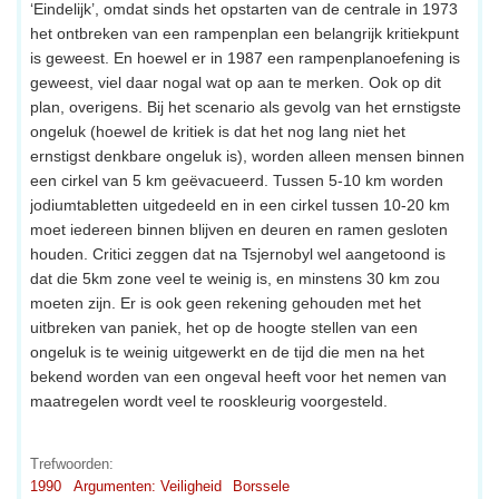
‘Eindelijk’, omdat sinds het opstarten van de centrale in 1973
het ontbreken van een rampenplan een belangrijk kritiekpunt
is geweest. En hoewel er in 1987 een rampenplanoefening is
geweest, viel daar nogal wat op aan te merken. Ook op dit
plan, overigens. Bij het scenario als gevolg van het ernstigste
ongeluk (hoewel de kritiek is dat het nog lang niet het
ernstigst denkbare ongeluk is), worden alleen mensen binnen
een cirkel van 5 km geëvacueerd. Tussen 5-10 km worden
jodiumtabletten uitgedeeld en in een cirkel tussen 10-20 km
moet iedereen binnen blijven en deuren en ramen gesloten
houden. Critici zeggen dat na Tsjernobyl wel aangetoond is
dat die 5km zone veel te weinig is, en minstens 30 km zou
moeten zijn. Er is ook geen rekening gehouden met het
uitbreken van paniek, het op de hoogte stellen van een
ongeluk is te weinig uitgewerkt en de tijd die men na het
bekend worden van een ongeval heeft voor het nemen van
maatregelen wordt veel te rooskleurig voorgesteld.
Trefwoorden:
1990
Argumenten: Veiligheid
Borssele