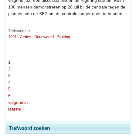
volgend jaar een discussie binnen de regering starten. Ruim
100 mensen demonstreren op 20 juli bij de centrale tegen de
plannen van de SEP om de centrale langer open te houden.
Trefwoorden:
1991
Acties
Dodewaard
Sluiting
1
2
3
4
5
6
volgende ›
laatste »
Trefwoord zoeken