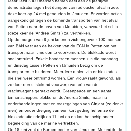
Maar liefst 5000 mensen nemen deel aan de jaarlijkse
demonstratie tegen het dumpen van radioactief afval in zee,
deze keer op 24 mei genouden in IJmuiden. Er worden acties
aangekondigd tegen de komende transporten van het afval
van Petten naar de haven van IJmuiden, vanwaar het schip
(deze keer de ‘Andrea Smits’) zal vertrekken.
Op de morgen van 9 juni ketenen zich ongeveer 100 mensen
van BAN vast aan de hekken van de ECN in Petten om het
transport naar IJmuiden te voorkomen. De blokkade wordt
snel ontruimd. Enkele honderden mensen zijn die maandag
en dinsdag tussen Petten en IJmuiden bezig om de
transporten te hinderen. Meerdere malen zijn er blokkades
die snel weer ontruimd worden. Een vrouw raakt gewond, als
ze door een uitstekend voorwerp van één van de
vrachtwagens geraakt wordt. Greenpeace en een aantal
binnenschippers blokkeren de Andrea Smits, maar na
onderhandelingen met en toezeggingen van Ginjaar (zo denkt
men) en onder dreiging van een kort geding heffen ze de
blokkade uiteindelijk op 11 juni op en kan het schip onder
begeleiding van de marine vertrekken.
Op 18 juni zegt de Burgemeester van IJmuiden, Molendijk, de