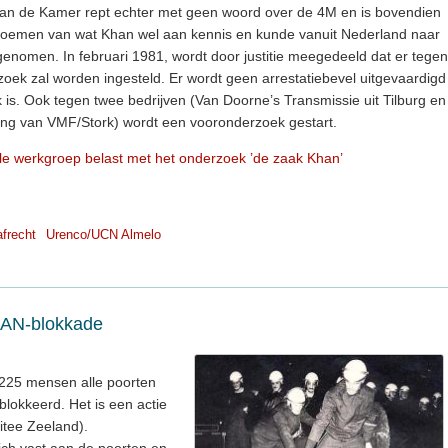
an de Kamer rept echter met geen woord over de 4M en is bovendien
oemen van wat Khan wel aan kennis en kunde vanuit Nederland naar
omen. In februari 1981, wordt door justitie meegedeeld dat er tegen
zoek zal worden ingesteld. Er wordt geen arrestatiebevel uitgevaardigd
k is. Ook tegen twee bedrijven (Van Doorne’s Transmissie uit Tilburg en
g van VMF/Stork) wordt een vooronderzoek gestart.
le werkgroep belast met het onderzoek ’de zaak Khan’
afrecht
Urenco/UCN Almelo
BAN-blokkade
225 mensen alle poorten
blokkeerd. Het is een actie
tee Zeeland).