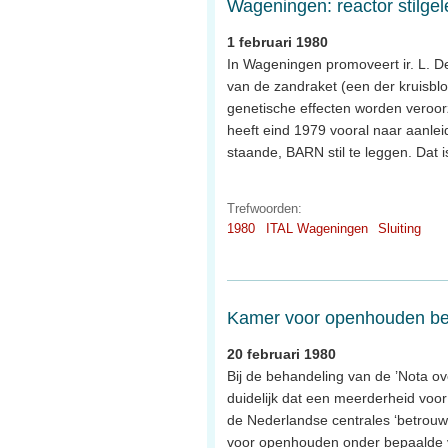
Wageningen: reactor stilge
1 februari 1980
In Wageningen promoveert ir. L. Del
van de zandraket (een der kruisblo
genetische effecten worden veroorz
heeft eind 1979 vooral naar aanlei
staande, BARN stil te leggen. Dat i
Trefwoorden:
1980
ITAL Wageningen
Sluiting
Kamer voor openhouden be
20 februari 1980
Bij de behandeling van de ’Nota o
duidelijk dat een meerderheid voo
de Nederlandse centrales ‘betrouwb
voor openhouden onder bepaalde v