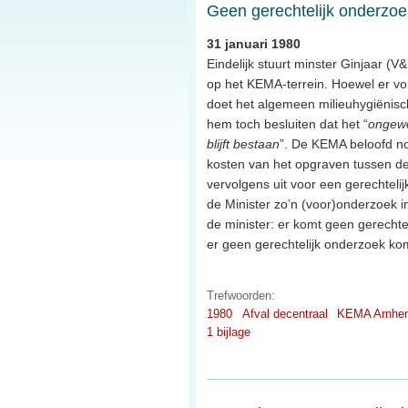
Geen gerechtelijk onderzo
31 januari 1980
Eindelijk stuurt minster Ginjaar (V
op het KEMA-terrein. Hoewel er vol
doet het algemeen milieuhygiënisch
hem toch besluiten dat het “
ongew
blijft bestaan
”. De KEMA beloofd no
kosten van het opgraven tussen de
vervolgens uit voor een gerechtel
de Minister zo’n (voor)onderzoek i
de minister: er komt geen gerechtel
er geen gerechtelijk onderzoek kom
Trefwoorden:
1980
Afval decentraal
KEMA Arnhe
1 bijlage