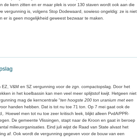
n de kern zitten en er maar plek is voor 130 staven wordt ook aan die
e vergunning is, volgens Stop Dodewaard, sowieso ongeldig: ze is niet
en er is geen mogelijkheid geweest bezwaar te maken.
pslag
an EZ, V&M en SZ vergunning voor de zgn. compactopslag. Door het
rekken in het koelbassin kan men veel meer splijtstof kwijt. Hetgeen niet
rgunning mag de kerncentrale “
ten hoogste 200 ton uranium met een
voor handen hebben. Dat is tot nu toe 71 ton. Op 7 mei gaat ook de
 Hoewel men tot nu toe zeer kritisch leek, blijkt alleen PvdA/PPR-
 tegen. De gemeente Vlissingen, stapt naar de Kroon en gaat in beroep
tal milieuorganisaties. Eind juli wijst de Raad van State alvast het
ing af. Ook wordt de vergunning gegeven voor de bouw van een