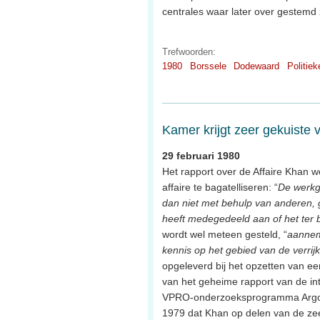
centrales waar later over gestemd 
Trefwoorden:
1980
Borssele
Dodewaard
Politiek
Kamer krijgt zeer gekuiste 
29 februari 1980
Het rapport over de Affaire Khan 
affaire te bagatelliseren: “
De werkgr
dan niet met behulp van anderen,
heeft medegedeeld aan of het ter 
wordt wel meteen gesteld, “
aanneme
kennis op het gebied van de verrij
opgeleverd bij het opzetten van een
van het geheime rapport van de int
VPRO-onderzoeksprogramma Argos h
1979 dat Khan op delen van de ze