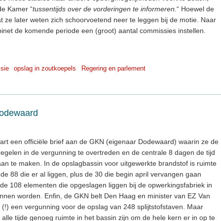
de Kamer “
tussentijds over de vorderingen te informeren.
“ Hoewel de
at ze later weten zich schoorvoetend neer te leggen bij de motie. Naar
binet de komende periode een (groot) aantal commissies instellen.
sie
opslag in zoutkoepels
Regering en parlement
Dodewaard
aart een officiële brief aan de GKN (eigenaar Dodewaard) waarin ze de
tregelen in de vergunning te overtreden en de centrale 8 dagen de tijd
an te maken. In de opslagbassin voor uitgewerkte brandstof is ruimte
 88 die er al liggen, plus de 30 die begin april vervangen gaan
de 108 elementen die opgeslagen liggen bij de opwerkingsfabriek in
unnen worden. Enfin, de GKN belt Den Haag en minister van EZ Van
(!) een vergunning voor de opslag van 248 splijtstofstaven. Maar
lle tijde genoeg ruimte in het bassin zijn om de hele kern er in op te