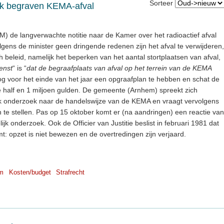
Sorteer
ek begraven KEMA-afval
&M) de langverwachte notitie naar de Kamer over het radioactief afval
gens de minister geen dringende redenen zijn het afval te verwijderen,
 beleid, namelijk het beperken van het aantal stortplaatsen van afval,
enst
“ is “
dat de begraafplaats van afval op het terrein van de KEMA
g voor het einde van het jaar een opgraafplan te hebben en schat de
 half en 1 miljoen gulden. De gemeente (Arnhem) spreekt zich
ijk onderzoek naar de handelswijze van de KEMA en vraagt vervolgens
n te stellen. Pas op 15 oktober komt er (na aandringen) een reactie van
ijk onderzoek. Ook de Officier van Justitie beslist in februari 1981 dat
t: opzet is niet bewezen en de overtredingen zijn verjaard.
m
Kosten/budget
Strafrecht