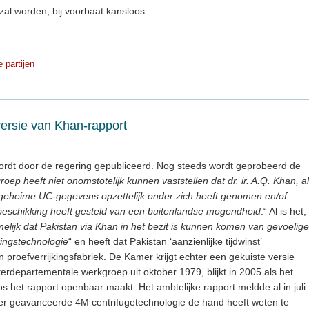
zal worden, bij voorbaat kansloos.
e partijen
versie van Khan-rapport
wordt door de regering gepubliceerd. Nog steeds wordt geprobeerd de
oep heeft niet onomstotelijk kunnen vaststellen dat dr. ir. A.Q. Khan, al
 geheime UC-gegevens opzettelijk onder zich heeft genomen en/of
beschikking heeft gesteld van een buitenlandse mogendheid
.“ Al is het,
lijk dat Pakistan via Khan in het bezit is kunnen komen van gevoelige
kingstechnologie
“ en heeft dat Pakistan ‘aanzienlijke tijdwinst’
 proefverrijkingsfabriek. De Kamer krijgt echter een gekuiste versie
erdepartementale werkgroep uit oktober 1979, blijkt in 2005 als het
et rapport openbaar maakt. Het ambtelijke rapport meldde al in juli
er geavanceerde 4M centrifugetechnologie de hand heeft weten te