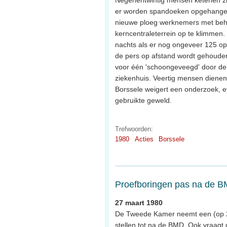
Negenentwintig mensen ketenen zi
er worden spandoeken opgehangen.
nieuwe ploeg werknemers met behu
kerncentraleterrein op te klimmen.
nachts als er nog ongeveer 125 op 
de pers op afstand wordt gehoude
voor één 'schoongeveegd' door de
ziekenhuis. Veertig mensen dienen
Borssele weigert een onderzoek, e
gebruikte geweld.
Trefwoorden:
1980
Acties
Borssele
Proefboringen pas na de 
27 maart 1980
De Tweede Kamer neemt een (op 25
stellen tot na de BMD. Ook vraagt