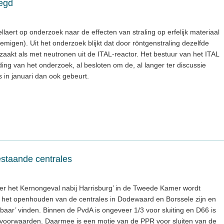
legd
laert op onderzoek naar de effecten van straling op erfelijk materiaal
emigen). Uit het onderzoek blijkt dat door röntgenstraling dezelfde
aakt als met neutronen uit de ITAL-reactor. Het bestuur van het ITAL
ding van het onderzoek, al besloten om de, al langer ter discussie
s in januari dan ook gebeurt.
staande centrales
ver het Kernongeval nabij Harrisburg’ in de Tweede Kamer wordt
r het openhouden van de centrales in Dodewaard en Borssele zijn en
aar’ vinden. Binnen de PvdA is ongeveer 1/3 voor sluiting en D66 is
oorwaarden. Daarmee is een motie van de PPR voor sluiten van de