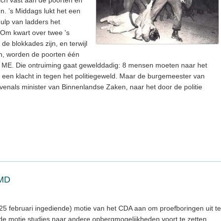
ch vast aan de poorten en
 ’s Middags lukt het een
lp van ladders het
 Om kwart over twee 's
de blokkades zijn, en terwijl
n, worden de poorten één
 ME. Die ontruiming gaat gewelddadig: 8 mensen moeten naar het
 een klacht in tegen het politiegeweld. Maar de burgemeester van
venals minister van Binnenlandse Zaken, naar het door de politie
BMD
 februari ingediende) motie van het CDA aan om proefboringen uit te
 de motie studies naar andere opbergmogelijkheden voort te zetten,