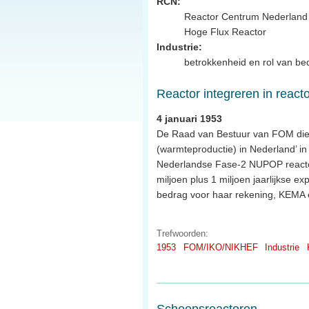
RCN:
Reactor Centrum Nederland i
Hoge Flux Reactor
Industrie:
betrokkenheid en rol van bed
Reactor integreren in react
4 januari 1953
De Raad van Bestuur van FOM dien
(warmteproductie) in Nederland’ i
Nederlandse Fase-2 NUPOP reactor 
miljoen plus 1 miljoen jaarlijkse ex
bedrag voor haar rekening, KEMA e
Trefwoorden:
1953
FOM/IKO/NIKHEF
Industrie
Scheepsreactoren