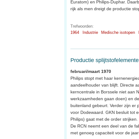
Euratom) en Philips-Duphar. Daarbij
rijk als men dreigt de productie sto
Trefwoorden:
1964
Industrie
Medische isotopen
Productie splijtstofelement
februari/maart 1970
Philips stopt met haar kernenergie
aandeelhouder van blijft. Directe 
kerncentrale in Borssele niet aan
werkzaamheden gaan doen) en de pr
buitenland gebeurt. Verder zijn 
voor Dodewaard. GKN besluit tot ee
Philips) gaat met de order strijken.
De RCN neemt een deel van de fabr
met genoeg capaciteit voor de jaa