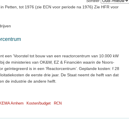
Sorteer
n Petten, tot 1976 (zie ECN voor periode na 1976) Zie HFR voor
rijven
orcentrum
t een ‘Voorstel tot bouw van een reactorcentrum van 10.000 kW
n bij de ministeries van OK&W, EZ & Financiën waarin de Noors-
geïntegreerd is in een ‘Reactorcentrum’. Geplande kosten: f 28
ploitatiekosten de eerste drie jaar. De Staat neemt de helft van dat
n de industrie de andere helft.
KEMA Arnhem
Kosten/budget
RCN