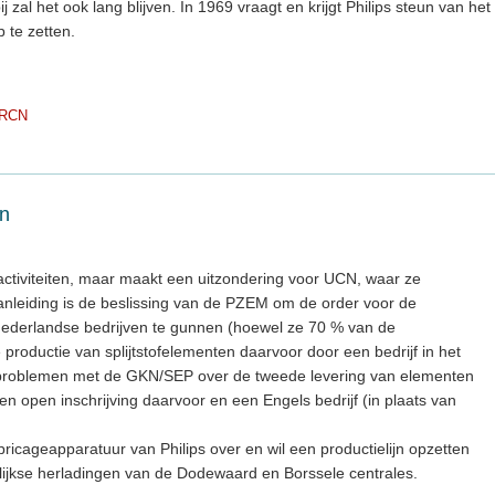
 zal het ook lang blijven. In 1969 vraagt en krijgt Philips steun van het
p te zetten.
RCN
en
activiteiten, maar maakt een uitzondering voor UCN, waar ze
aanleiding is de beslissing van de PZEM om de order voor de
 Nederlandse bedrijven te gunnen (hoewel ze 70 % van de
oductie van splijtstofelementen daarvoor door een bedrijf in het
er problemen met de GKN/SEP over de tweede levering van elementen
n open inschrijving daarvoor en een Engels bedrijf (in plaats van
icageapparatuur van Philips over en wil een productielijn opzetten
rlijkse herladingen van de Dodewaard en Borssele centrales.