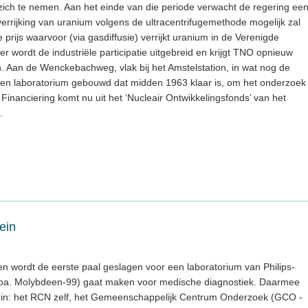
 zich te nemen. Aan het einde van die periode verwacht de regering ee
 verrijking van uranium volgens de ultracentrifugemethode mogelijk zal
 prijs waarvoor (via gasdiffusie) verrijkt uranium in de Verenigde
der wordt de industriële participatie uitgebreid en krijgt TNO opnieuw
 Aan de Wenckebachweg, vlak bij het Amstelstation, in wat nog de
een laboratorium gebouwd dat midden 1963 klaar is, om het onderzoek
 Financiering komt nu uit het ‘Nucleair Ontwikkelingsfonds’ van het
.
ein
en wordt de eerste paal geslagen voor een laboratorium van Philips-
(oa. Molybdeen-99) gaat maken voor medische diagnostiek. Daarmee
errein: het RCN zelf, het Gemeenschappelijk Centrum Onderzoek (GCO -