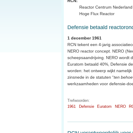
RCN:
Reactor Centrum Nederland i
Hoge Flux Reactor
Defensie betaald reactoron
1 december 1961
RCN tekent een 4-jarig associatie
NERO reactor concept. NERO (Nede
scheepsaandrijving. NERO wordt 
Euratom betaald 40%, Defensie de
worden: het ontwerp wijkt namelijk a
zinsnede in de statuten “
ten behoe
werkzaamheden voor defensie-doe
Trefwoorden:
1961
Defensie
Euratom
NERO
R
RCN verantwoordelijk voor 