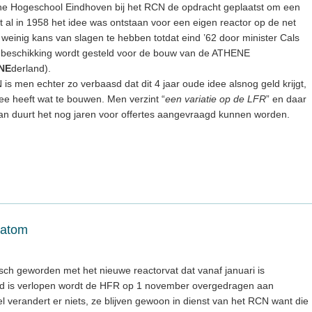
he Hogeschool Eindhoven bij het RCN de opdracht geplaatst om een
t al in 1958 het idee was ontstaan voor een eigen reactor op de net
r weinig kans van slagen te hebben totdat eind ’62 door minister Cals
 beschikking wordt gesteld voor de bouw van de ATHENE
NE
derland).
is men echter zo verbaasd dat dit 4 jaar oude idee alsnog geld krijgt,
dee heeft wat te bouwen. Men verzint “
een variatie op de LFR
” en daar
 duurt het nog jaren voor offertes aangevraagd kunnen worden.
ratom
isch geworden met het nieuwe reactorvat dat vanaf januari is
goed is verlopen wordt de HFR op 1 november overgedragen aan
l verandert er niets, ze blijven gewoon in dienst van het RCN want die