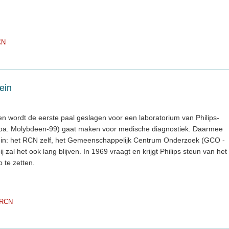
CN
ein
en wordt de eerste paal geslagen voor een laboratorium van Philips-
(oa. Molybdeen-99) gaat maken voor medische diagnostiek. Daarmee
errein: het RCN zelf, het Gemeenschappelijk Centrum Onderzoek (GCO -
 zal het ook lang blijven. In 1969 vraagt en krijgt Philips steun van het
p te zetten.
RCN