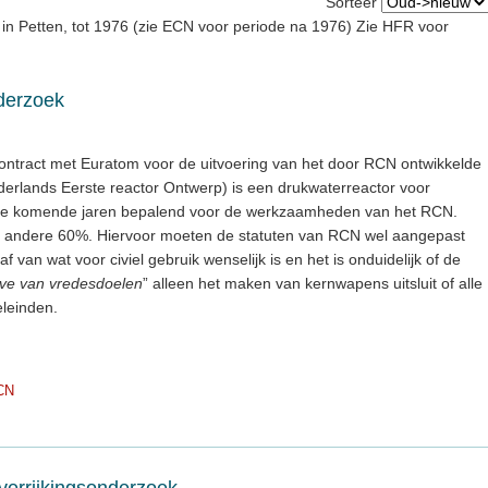
Sorteer
n Petten, tot 1976 (zie ECN voor periode na 1976) Zie HFR voor
derzoek
contract met Euratom voor de uitvoering van het door RCN ontwikkelde
rlands Eerste reactor Ontwerp) is een drukwaterreactor voor
de komende jaren bepalend voor de werkzaamheden van het RCN.
 andere 60%. Hiervoor moeten de statuten van RCN wel aangepast
f van wat voor civiel gebruik wenselijk is en het is onduidelijk of de
ve van vredesdoelen
” alleen het maken van kernwapens uitsluit of alle
leinden.
CN
verrijkingsonderzoek