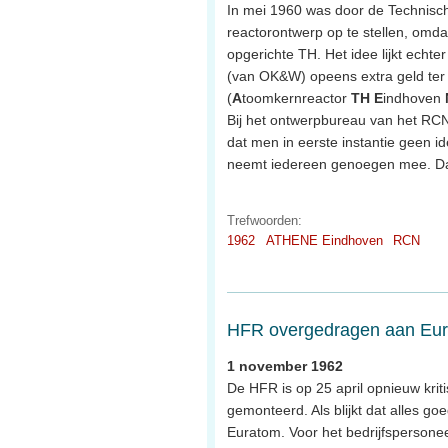
In mei 1960 was door de Technisc
reactorontwerp op te stellen, omda
opgerichte TH. Het idee lijkt echte
(van OK&W) opeens extra geld ter
(
A
toomkernreactor
TH
E
indhoven
Bij het ontwerpbureau van het RCN 
dat men in eerste instantie geen i
neemt iedereen genoegen mee. Dan
Trefwoorden:
1962
ATHENE Eindhoven
RCN
HFR overgedragen aan Eu
1 november 1962
De HFR is op 25 april opnieuw krit
gemonteerd. Als blijkt dat alles 
Euratom. Voor het bedrijfspersonee