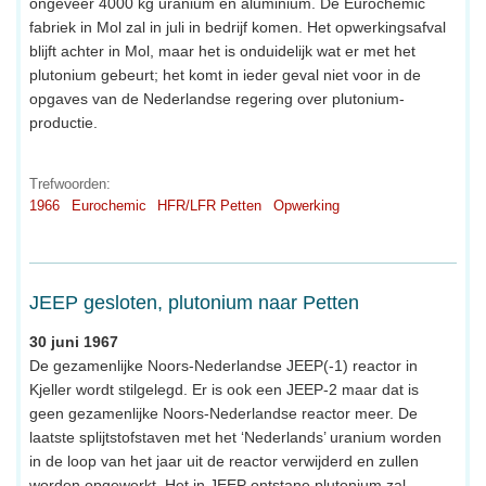
ongeveer 4000 kg uranium en aluminium. De Eurochemic
fabriek in Mol zal in juli in bedrijf komen. Het opwerkingsafval
blijft achter in Mol, maar het is onduidelijk wat er met het
plutonium gebeurt; het komt in ieder geval niet voor in de
opgaves van de Nederlandse regering over plutonium-
productie.
Trefwoorden:
1966
Eurochemic
HFR/LFR Petten
Opwerking
JEEP gesloten, plutonium naar Petten
30 juni 1967
De gezamenlijke Noors-Nederlandse JEEP(-1) reactor in
Kjeller wordt stilgelegd. Er is ook een JEEP-2 maar dat is
geen gezamenlijke Noors-Nederlandse reactor meer. De
laatste splijtstofstaven met het ‘Nederlands’ uranium worden
in de loop van het jaar uit de reactor verwijderd en zullen
worden opgewerkt. Het in JEEP ontstane plutonium zal