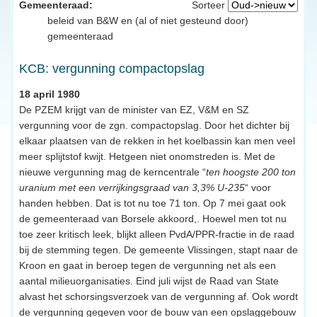
Gemeenteraad:
Sorteer
beleid van B&W en (al of niet gesteund door)
gemeenteraad
KCB: vergunning compactopslag
18 april 1980
De PZEM krijgt van de minister van EZ, V&M en SZ
vergunning voor de zgn. compactopslag. Door het dichter bij
elkaar plaatsen van de rekken in het koelbassin kan men veel
meer splijtstof kwijt. Hetgeen niet onomstreden is. Met de
nieuwe vergunning mag de kerncentrale “
ten hoogste 200 ton
uranium met een verrijkingsgraad van 3,3% U-235
“ voor
handen hebben. Dat is tot nu toe 71 ton. Op 7 mei gaat ook
de gemeenteraad van Borsele akkoord,. Hoewel men tot nu
toe zeer kritisch leek, blijkt alleen PvdA/PPR-fractie in de raad
bij de stemming tegen. De gemeente Vlissingen, stapt naar de
Kroon en gaat in beroep tegen de vergunning net als een
aantal milieuorganisaties. Eind juli wijst de Raad van State
alvast het schorsingsverzoek van de vergunning af. Ook wordt
de vergunning gegeven voor de bouw van een opslaggebouw