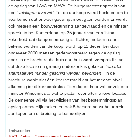
de opslag van LAVA en MAVA. De burgemeester spreekt van
een “
volslagen overval
.“ Tot de aankoop wordt besloten om te
voorkomen dat er weer gedumpt moet gaan worden Er wordt
ook meteen een bouwvergunning aangevraagd en de minster
spreekt in het Kamerdebat op 25 januari van een ‘bijna
zekerheid’ dat dumpen onnodig is. Echter, meteen na het
bekend worden van de koop, wordt op 11 december door
ongeveer 2000 mensen gedemonstreerd tegen de opslag
daar. In de brochure die huis aan huis wordt verspreidt staat
dat deze locatie na grondig onderzoek is gekozen “
waarbij
alternatieven minder geschikt werden bevonden
.“ In de
brochure wordt niet één keer vermeld dat het meeste afval
afkomstig is uit kerncentrales. Tien dagen later valt er volgens
minister Winsemius al wel te praten over alternatieve locaties.
De gemeente wil via het wijzigen van het bestemmingsplan
opslag onmogelijk maken en ook 5 hectare naast het terrein
aankopen om uitbreiding te bemoeilijken.
Trefwoorden:
1982
Acties
Gemeenteraad
opslag op land