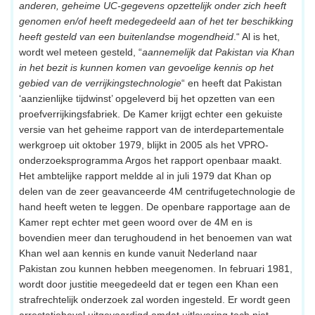
anderen, geheime UC-gegevens opzettelijk onder zich heeft
genomen en/of heeft medegedeeld aan of het ter beschikking
heeft gesteld van een buitenlandse mogendheid
.“ Al is het,
wordt wel meteen gesteld, “
aannemelijk dat Pakistan via Khan
in het bezit is kunnen komen van gevoelige kennis op het
gebied van de verrijkingstechnologie
“ en heeft dat Pakistan
‘aanzienlijke tijdwinst’ opgeleverd bij het opzetten van een
proefverrijkingsfabriek. De Kamer krijgt echter een gekuiste
versie van het geheime rapport van de interdepartementale
werkgroep uit oktober 1979, blijkt in 2005 als het VPRO-
onderzoeksprogramma Argos het rapport openbaar maakt.
Het ambtelijke rapport meldde al in juli 1979 dat Khan op
delen van de zeer geavanceerde 4M centrifugetechnologie de
hand heeft weten te leggen. De openbare rapportage aan de
Kamer rept echter met geen woord over de 4M en is
bovendien meer dan terughoudend in het benoemen van wat
Khan wel aan kennis en kunde vanuit Nederland naar
Pakistan zou kunnen hebben meegenomen. In februari 1981,
wordt door justitie meegedeeld dat er tegen een Khan een
strafrechtelijk onderzoek zal worden ingesteld. Er wordt geen
arrestatiebevel uitgevaardigd omdat uitlevering toch niet