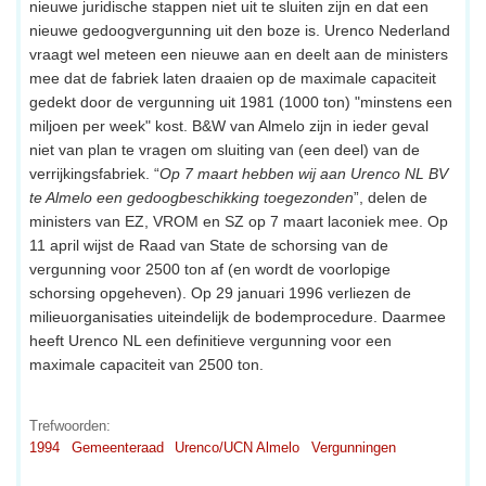
nieuwe juridische stappen niet uit te sluiten zijn en dat een
nieuwe gedoogvergunning uit den boze is. Urenco Nederland
vraagt wel meteen een nieuwe aan en deelt aan de ministers
mee dat de fabriek laten draaien op de maximale capaciteit
gedekt door de vergunning uit 1981 (1000 ton) "minstens een
miljoen per week" kost. B&W van Almelo zijn in ieder geval
niet van plan te vragen om sluiting van (een deel) van de
verrijkingsfabriek. “
Op 7 maart hebben wij aan Urenco NL BV
te Almelo een gedoogbeschikking toegezonden
”, delen de
ministers van EZ, VROM en SZ op 7 maart laconiek mee. Op
11 april wijst de Raad van State de schorsing van de
vergunning voor 2500 ton af (en wordt de voorlopige
schorsing opgeheven). Op 29 januari 1996 verliezen de
milieuorganisaties uiteindelijk de bodemprocedure. Daarmee
heeft Urenco NL een definitieve vergunning voor een
maximale capaciteit van 2500 ton.
Trefwoorden:
1994
Gemeenteraad
Urenco/UCN Almelo
Vergunningen