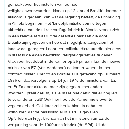
gemaakt over het instellen van ad hoc
veiligheidsvoorwaarden. Nadat op 12 januari Brazilië daarmee
akkoord is gegaan, kan wat de regering betreft, de uitbreiding
in Almelo beginnen. Het ‘landelijk initiatiefcomité tegen
uitbreiding van de ultracentrifugefabriek in Almelo’ vraagt zich
in een reactie af waaruit de garanties bestaan die door
Brazilië zijn gegeven en hoe dat mogelijk is aangezien het
land wordt geregeerd door een militaire dictatuur die niet eens
in staat is de eigen bevolking veiligheidgaranties te geven.
Vlak voor het debat in de Kamer op 26 januari, laat de nieuwe
minister van EZ (Van Aardenne) de kamer weten dat het
contract tussen Urenco en Brazilië al is getekend op 10 maart
1976 en dat vervolgens op 14 juli 1976 de ministers van EZ
en BuZa daar akkoord mee zijn gegaan: met andere
woorden: ‘praat gerust, als je maar niet denkt dat er nog iets
te veranderen valt!’ Ook hier heeft de Kamer niets over te
zeggen gehad. Ook later zal het kabinet in debatten
volhouden dat de beslissing al in 1976 is gevallen
Op 8 februari krijgt Urenco van het ministerie van EZ de
vergunning voor de 1000-tons fabriek (de SP4). Uit de