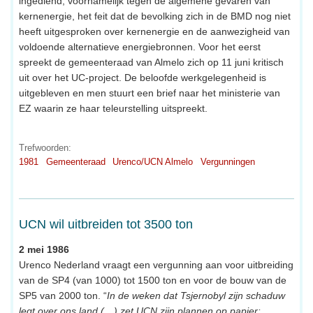
ingediend, voornamelijk tegen de algemene gevaren van
kernenergie, het feit dat de bevolking zich in de BMD nog niet
heeft uitgesproken over kernenergie en de aanwezigheid van
voldoende alternatieve energiebronnen. Voor het eerst
spreekt de gemeenteraad van Almelo zich op 11 juni kritisch
uit over het UC-project. De beloofde werkgelegenheid is
uitgebleven en men stuurt een brief naar het ministerie van
EZ waarin ze haar teleurstelling uitspreekt.
Trefwoorden:
1981
Gemeenteraad
Urenco/UCN Almelo
Vergunningen
UCN wil uitbreiden tot 3500 ton
2 mei 1986
Urenco Nederland vraagt een vergunning aan voor uitbreiding
van de SP4 (van 1000) tot 1500 ton en voor de bouw van de
SP5 van 2000 ton. “
In de weken dat Tsjernobyl zijn schaduw
legt over ons land (…) zet UCN zijn plannen op papier: