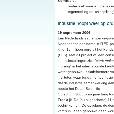
Kernfusie:
onderzoek naar en toepassi
tegenstelling tot kernsplijting
Industrie hoopt weer op ord
19 september 2006
Een Nederlands samenwerkingsverb
Nederlandse deelname in ITER’ (o
krijgt 15 miljoen euro uit het Fon
(FES). Met dit project wil een con
kennisinstellingen zich “
sterk make
inbreng
“ in het internationale kern
wordt gebouwd. Initiatiefnemers vo
instituten waar fundamenteel fusi
dat de industrie samenwerking aank
heette het Dutch Scientific.
Op 28 juni 2005 is na jarenlang t
Frankrijk. De (nu al geschatte) 11
bedrijf komen. De opvolger, de demo
komt) in Japan gebouwd gaan word