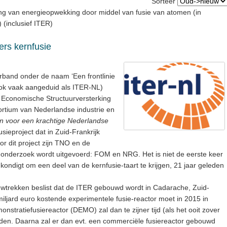
Sorteer
ng van energieopwekking door middel van fusie van atomen (in
) (inclusief ITER)
ers kernfusie
and onder de naam ‘Een frontlinie
ok vaak aangeduid als ITER-NL)
ds Economische Structuurversterking
sortium van Nederlandse industrie en
n voor een krachtige Nederlandse
fusieproject dat in Zuid-Frankrijk
or dit project zijn TNO en de
e-onderzoek wordt uitgevoerd: FOM en NRG. Het is niet de eerste keer
ondigt om een deel van de kernfusie-taart te krijgen, 21 jaar geleden
ouwtrekken beslist dat de ITER gebouwd wordt in Cadarache, Zuid-
 miljard euro kostende experimentele fusie-reactor moet in 2015 in
nstratiefusiereactor (DEMO) zal dan te zijner tijd (als het ooit zover
en. Daarna zal er dan evt. een commerciële fusiereactor gebouwd