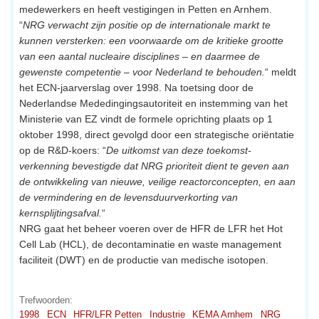
medewerkers en heeft vestigingen in Petten en Arnhem.
“
NRG verwacht zijn positie op de internationale markt te
kunnen versterken: een voorwaarde om de kritieke grootte
van een aantal nucleaire disciplines – en daarmee de
gewenste competentie – voor Nederland te behouden.
“ meldt
het ECN-jaarverslag over 1998. Na toetsing door de
Nederlandse Mededingingsautoriteit en instemming van het
Ministerie van EZ vindt de formele oprichting plaats op 1
oktober 1998, direct gevolgd door een strategische oriëntatie
op de R&D-koers: “
De uitkomst van deze toekomst-
verkenning bevestigde dat NRG prioriteit dient te geven aan
de ontwikkeling van nieuwe, veilige reactorconcepten, en aan
de vermindering en de levensduurverkorting van
kernsplijtingsafval.
“
NRG gaat het beheer voeren over de HFR de LFR het Hot
Cell Lab (HCL), de decontaminatie en waste management
faciliteit (DWT) en de productie van medische isotopen.
Trefwoorden:
1998
ECN
HFR/LFR Petten
Industrie
KEMA Arnhem
NRG