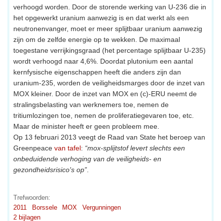
verhoogd worden. Door de storende werking van U-236 die in
het opgewerkt uranium aanwezig is en dat werkt als een
neutronenvanger, moet er meer splijtbaar uranium aanwezig
zijn om de zelfde energie op te wekken. De maximaal
toegestane verrijkingsgraad (het percentage splijtbaar U-235)
wordt verhoogd naar 4,6%. Doordat plutonium een aantal
kernfysische eigenschappen heeft die anders zijn dan
uranium-235, worden de veiligheidsmarges door de inzet van
MOX kleiner. Door de inzet van MOX en (c)-ERU neemt de
stralingsbelasting van werknemers toe, nemen de
tritiumlozingen toe, nemen de proliferatiegevaren toe, etc.
Maar de minister heeft er geen probleem mee.
Op 13 februari 2013 veegt de Raad van State het beroep van
Greenpeace
van tafel
:
“mox-splijtstof levert slechts een
onbeduidende verhoging van de veiligheids- en
gezondheidsrisico's op”
.
Trefwoorden:
2011
Borssele
MOX
Vergunningen
2 bijlagen