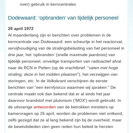
over) gebruik in kerncentrales
Dodewaard: ‘opbranden’ van tijdelijk personeel
26 april 1972
Al maandenlang zijn er berichten over problemen in de
kerncentrale van Dodewaard: een scheurtje in het reactorvat,
vervijfvoudiging van de stralingsbelasting van het personeel in
drie jaar, het ‘opbranden’ (snelle maximale jaardosis) van
tijdelijk personeel, onveilige transporten van radioactief afval
naar de RCN in Petten (op de vrachtbrief: "
vaten met hoge
straling, deze in het midden plaatsen
"), het verzwijgen van
storingen, etc. In de Volkskrant verschijnen de eerste
berichten van “
een kernfysicus waarmee wij spraken
.“ De
centrale maakt ook dan bekend dat er al sinds het jaar
daarvoor brandstof met plutonium (‘MOX’) wordt gebruikt. In
de uitvoerige
antwoorden
van de betrokken ministers op
kamervragen op 26 april, worden de problemen niet ontkend,
zelfs gezegd dat ze al lang bekend zijn bij de overheid, maar
de bewindslieden zien geen reden hun beleid te herzien.