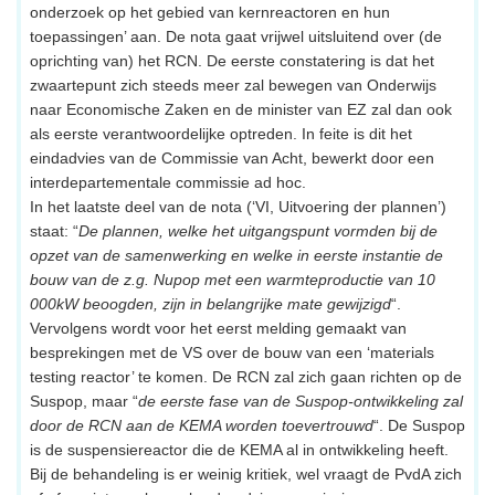
onderzoek op het gebied van kernreactoren en hun
toepassingen’ aan. De nota gaat vrijwel uitsluitend over (de
oprichting van) het RCN. De eerste constatering is dat het
zwaartepunt zich steeds meer zal bewegen van Onderwijs
naar Economische Zaken en de minister van EZ zal dan ook
als eerste verantwoordelijke optreden. In feite is dit het
eindadvies van de Commissie van Acht, bewerkt door een
interdepartementale commissie ad hoc.
In het laatste deel van de nota (‘VI, Uitvoering der plannen’)
staat: “
De plannen, welke het uitgangspunt vormden bij de
opzet van de samenwerking en welke in eerste instantie de
bouw van de z.g. Nupop met een warmteproductie van 10
000kW beoogden, zijn in belangrijke mate gewijzigd
“.
Vervolgens wordt voor het eerst melding gemaakt van
besprekingen met de VS over de bouw van een ‘materials
testing reactor’ te komen. De RCN zal zich gaan richten op de
Suspop, maar “
de eerste fase van de Suspop-ontwikkeling zal
door de RCN aan de KEMA worden toevertrouwd
“. De Suspop
is de suspensiereactor die de KEMA al in ontwikkeling heeft.
Bij de behandeling is er weinig kritiek, wel vraagt de PvdA zich