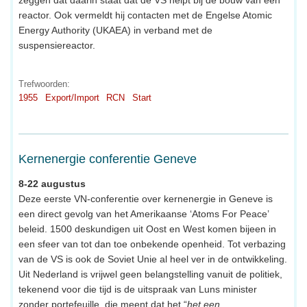
zeggen dat daarin staat dat de VS helpt bij de bouw van een
reactor. Ook vermeldt hij contacten met de Engelse Atomic
Energy Authority (UKAEA) in verband met de
suspensiereactor.
Trefwoorden:
1955
Export/Import
RCN
Start
Kernenergie conferentie Geneve
8-22 augustus
Deze eerste VN-conferentie over kernenergie in Geneve is
een direct gevolg van het Amerikaanse ‘Atoms For Peace’
beleid. 1500 deskundigen uit Oost en West komen bijeen in
een sfeer van tot dan toe onbekende openheid. Tot verbazing
van de VS is ook de Soviet Unie al heel ver in de ontwikkeling.
Uit Nederland is vrijwel geen belangstelling vanuit de politiek,
tekenend voor die tijd is de uitspraak van Luns minister
zonder portefeuille, die meent dat het “
het een