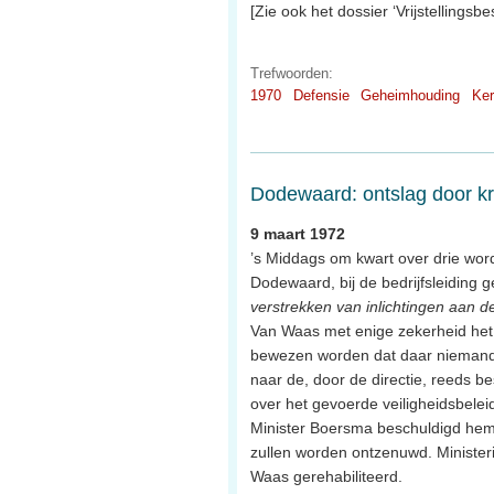
[Zie ook het dossier ‘Vrijstellingsb
Trefwoorden:
1970
Defensie
Geheimhouding
Ker
Dodewaard: ontslag door kri
9 maart 1972
’s Middags om kwart over drie wor
Dodewaard, bij de bedrijfsleiding 
verstrekken van inlichtingen aan d
Van Waas met enige zekerheid het 
bewezen worden dat daar niemand t
naar de, door de directie, reeds be
over het gevoerde veiligheidsbelei
Minister Boersma beschuldigd hem 
zullen worden ontzenuwd. Ministeri
Waas gerehabiliteerd.