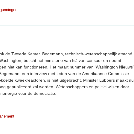
gunningen
 ook de Tweede Kamer. Begemann, technisch-wetenschappelijk attaché
ashington, beticht het ministerie van EZ van censuur en neemt
ngen niet kan functioneren. Het maart nummer van ‘Washington Nieuws’
an Begemann, een interview met leden van de Amerikaanse Commissie
koelde kweekreactoren, is niet uitgebracht. Minister Lubbers maakt nu
g gepubliceerd zal worden. Wetenschappers en politici wijzen door
rnenergie voor de democratie.
arlement