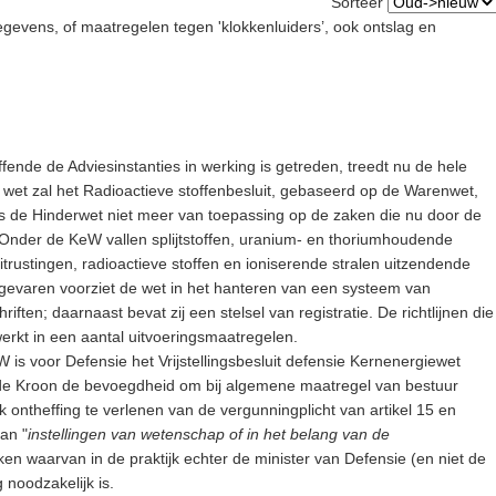
Sorteer
evens, of maatregelen tegen 'klokkenluiders’, ook ontslag en
ffende de Adviesinstanties in werking is getreden, treedt nu de hele
 wet zal het Radioactieve stoffenbesluit, gebaseerd op de Warenwet,
is de Hinderwet niet meer van toepassing op de zaken die nu door de
Onder de KeW vallen splijtstoffen, uranium- en thoriumhoudende
itrustingen, radioactieve stoffen en ioniserende stralen uitzendende
 gevaren voorziet de wet in het hanteren van een systeem van
ten; daarnaast bevat zij een stelsel van registratie. De richtlijnen die
werkt in een aantal uitvoeringsmaatregelen.
 is voor Defensie het Vrijstellingsbesluit defensie Kernenergiewet
n de Kroon de bevoegdheid om bij algemene maatregel van bestuur
oek ontheffing te verlenen van de vergunningplicht van artikel 15 en
an "
instellingen van wetenschap of in het belang van de
ken waarvan in de praktijk echter de minister van Defensie (en niet de
noodzakelijk is.