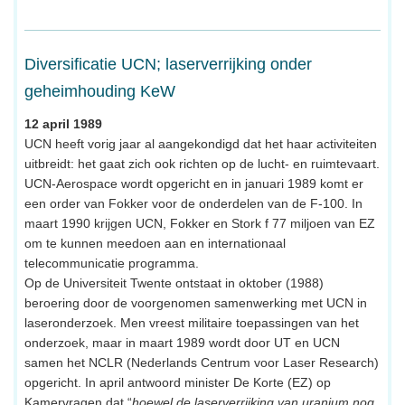
Diversificatie UCN; laserverrijking onder
geheimhouding KeW
12 april 1989
UCN heeft vorig jaar al aangekondigd dat het haar activiteiten
uitbreidt: het gaat zich ook richten op de lucht- en ruimtevaart.
UCN-Aerospace wordt opgericht en in januari 1989 komt er
een order van Fokker voor de onderdelen van de F-100. In
maart 1990 krijgen UCN, Fokker en Stork f 77 miljoen van EZ
om te kunnen meedoen aan en internationaal
telecommunicatie programma.
Op de Universiteit Twente ontstaat in oktober (1988)
beroering door de voorgenomen samenwerking met UCN in
laseronderzoek. Men vreest militaire toepassingen van het
onderzoek, maar in maart 1989 wordt door UT en UCN
samen het NCLR (Nederlands Centrum voor Laser Research)
opgericht. In april antwoord minister De Korte (EZ) op
Kamervragen dat “
hoewel de laserverrijking van uranium nog