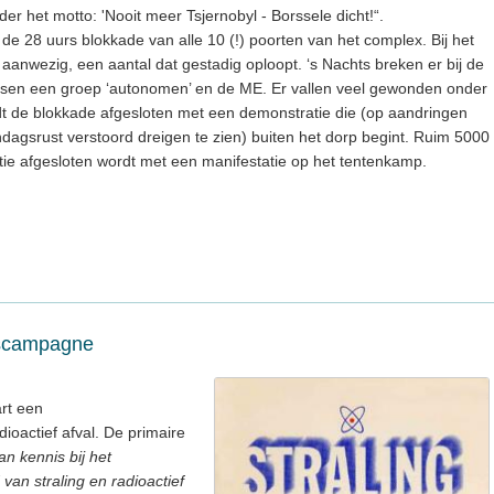
er het motto: 'Nooit meer Tsjernobyl - Borssele dicht!“.
e 28 uurs blokkade van alle 10 (!) poorten van het complex. Bij het
anwezig, een aantal dat gestadig oploopt. ‘s Nachts breken er bij de
tussen een groep ‘autonomen’ en de ME. Er vallen veel gewonden onder
t de blokkade afgesloten met een demonstratie die (op aandringen
agsrust verstoord dreigen te zien) buiten het dorp begint. Ruim 5000
e afgesloten wordt met een manifestatie op het tentenkamp.
ngscampagne
art een
ioactief afval. De primaire
n kennis bij het
van straling en radioactief