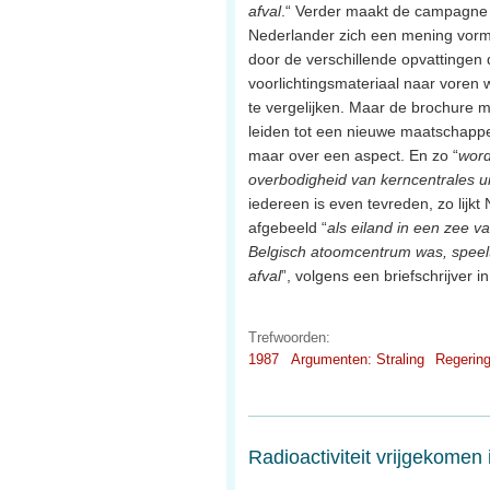
afval
.“ Verder maakt de campagne 
Nederlander zich een mening vor
door de verschillende opvattingen d
voorlichtingsmateriaal naar voren
te vergelijken. Maar de brochure m
leiden tot een nieuwe maatschappel
maar over een aspect. En zo “
word
overbodigheid van kerncentrales u
iedereen is even tevreden, zo lijk
afgebeeld “
als eiland in een zee v
Belgisch atoomcentrum was, speelt
afval
”, volgens een briefschrijver i
Trefwoorden:
1987
Argumenten: Straling
Regering
Radioactiviteit vrijgekomen