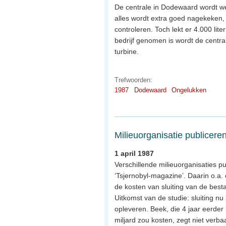
De centrale in Dodewaard wordt wee
alles wordt extra goed nagekeken, 
controleren. Toch lekt er 4.000 lit
bedrijf genomen is wordt de central
turbine.
Trefwoorden:
1987
Dodewaard
Ongelukken
Milieuorganisatie publicere
1 april 1987
Verschillende milieuorganisaties pu
‘Tsjernobyl-magazine’. Daarin o.a
de kosten van sluiting van de best
Uitkomst van de studie: sluiting n
opleveren. Beek, die 4 jaar eerder b
miljard zou kosten, zegt niet verbaa