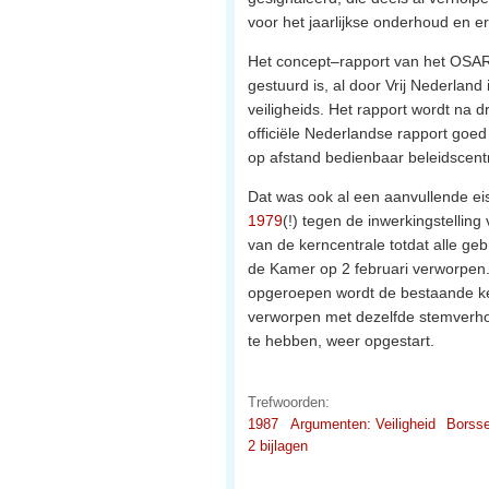
voor het jaarlijkse onderhoud en 
Het concept–rapport van het OSART
gestuurd is, al door Vrij Nederlan
veiligheids. Het rapport wordt na
officiële Nederlandse rapport goe
op afstand bedienbaar beleidscen
Dat was ook al een aanvullende ei
1979
(!) tegen de inwerkingstelling
van de kerncentrale totdat alle ge
de Kamer op 2 februari verworpen
opgeroepen wordt de bestaande ke
verworpen met dezelfde stemverho
te hebben, weer opgestart.
Trefwoorden:
1987
Argumenten: Veiligheid
Borsse
2 bijlagen