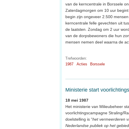
van de kerncentrale in Borssele ond
Zaterdagmorgen om 10 uur begint d
begin zijn ongeveer 2.500 mensen a
kerncentrale felle gevechten uit 
de laatsten. Zondag om 2 uur word
van de dorpsbewoners die hun zond
mensen nemen deel waarna de acti
Trefwoorden:
1987
Acties
Borssele
Ministerie start voorlichti
18 mei 1987
Het ministerie van Milieubeheer st
voorlichtingscampagne Straling/Rad
doelstelling is “
het vermeerderen va
Nederlandse publiek op het gebied 