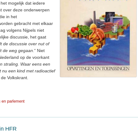
het mogelijk dat iedere
mt over deze onderwerpen
ie in het
 worden gebracht met elkaar
ag volgens Nijpels niet
ijke discussie, het gaat
t de discussie over nut of
it de weg gegaan
.“ Niet
t Nederland op de voorkant
an straling. Waar eens een
 nu een kind met radioactief
n de Volkskrant.
 en parlement
 in HFR