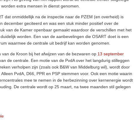
er worden extra mensen in dienst genomen.
 dat onmiddellijk na de inspectie naar de PZEM (en overheid) is
d in december geciteerd en was een stuk minder positief over de
 druk van de Kamer openbaar gemaakt waardoor de verschillen met het
d duidelijk worden. Een van de aanbevelingen die OSART doet is een
trum waarmee de centrale uit bedrijf kan worden genomen.
s van de Kroon bij het afwijzen van de bezwaren op
13 september
 van de centrale. Een motie van de PvdA over het langdurig stilleggen
breken verholpen zijn (zoals ook B&W van Middelburg wil), wordt door
. Alleen PvdA, D66, PPR en PSP stemmen voor. Ook een motie waarin
rncentrales mee te nemen in de herbezinning over kernenergie wordt
uding. De centrale wordt op 25 maart, na twee maanden stil gelegen
le