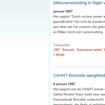
Milieuverwoesting in Niger
januari 1987
Het rapport ‘Dutch nuclear power a
gepubliceerd. Het richt de aandac
een deel van het uranium dat gebr
en Milieu’ komt een samenvatting.
Trefwoorden:
1987
Borssele
Buitenlands beleid
1 bijlage
OSART-Borssele aangebo
8 januari 1987
Het rapport van de OSART-missie
Safety Review Team heeft naar aanl
Kerncentrale Borssele onderzocht.
gesignaleerd, die deels al verholpe