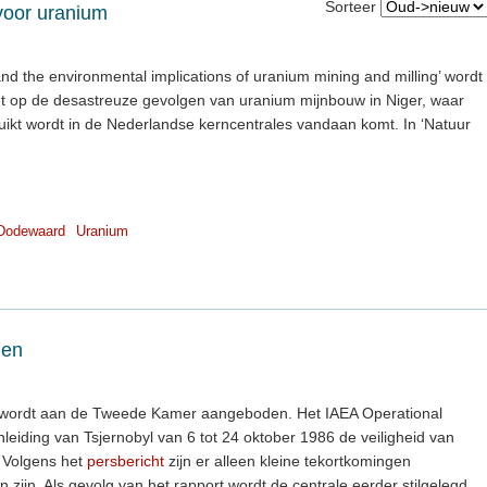
Sorteer
 voor uranium
nd the environmental implications of uranium mining and milling’ wordt
ht op de desastreuze gevolgen van uranium mijnbouw in Niger, waar
uikt wordt in de Nederlandse kerncentrales vandaan komt. In ‘Natuur
Dodewaard
Uranium
den
 wordt aan de Tweede Kamer aangeboden. Het IAEA Operational
eiding van Tsjernobyl van 6 tot 24 oktober 1986 de veiligheid van
 Volgens het
persbericht
zijn er alleen kleine tekortkomingen
n zijn. Als gevolg van het rapport wordt de centrale eerder stilgelegd