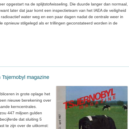
r opgestart na de splijtstofwisseling. Die duurde langer dan normaal,
want later dat jaar komt een inspectieteam van het IAEA de veiligheid
er radioactief water weg en een paar dagen nadat de centrale weer in
e opnieuw stilgelegd als er trillingen geconstateerd worden in de
n Tsjernobyl magazine
bliceren in grote oplage het
. een nieuwe berekening over
aande kerncentrales.
u zou 447 miljoen gulden
ecijferde dat sluiting 5
st te zijn over de uitkomst: