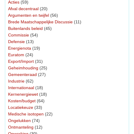
Acties
(59)
Afval decentraal
(20)
Argumenten en twijfel
(56)
Brede Maatschappelijke Discussie
(11)
Buitenlands beleid
(45)
Commissie
(54)
Defensie
(13)
Energienota
(19)
Euratom
(24)
Export/Import
(31)
Geheimhouding
(25)
Gemeenteraad
(27)
Industrie
(62)
Internationaal
(18)
Kernenergiewet
(18)
Kosten/budget
(64)
Locatiekeuze
(33)
Medische isotopen
(22)
Ongelukken
(74)
Ontmanteling
(12)
Opwerking
(30)