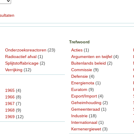
sultaten
Trefwoord
Onderzoeksreactoren
(23)
Acties
(1)
Radioactief afval
(1)
Argumenten en twijfel
(4)
Splijtstoffabricage
(2)
Buitenlands beleid
(2)
Verrijking
(12)
Commissie
(9)
Defensie
(4)
Energienota
(1)
Euratom
(9)
1965
(4)
Export/Import
(4)
1966
(8)
Geheimhouding
(2)
1967
(7)
Gemeenteraad
(1)
1968
(9)
Industrie
(18)
1969
(12)
Internationaal
(1)
Kernenergiewet
(3)