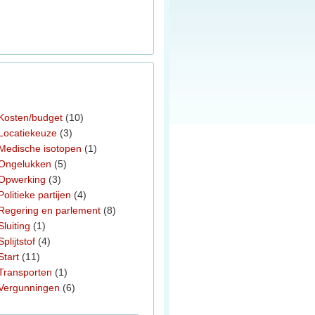
Kosten/budget
(10)
Locatiekeuze
(3)
Medische isotopen
(1)
Ongelukken
(5)
Opwerking
(3)
Politieke partijen
(4)
Regering en parlement
(8)
Sluiting
(1)
Splijtstof
(4)
Start
(11)
Transporten
(1)
Vergunningen
(6)