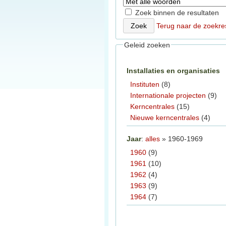
Zoek binnen de resultaten
Terug naar de zoekre
Geleid zoeken
Installaties en organisaties
Instituten
(8)
Internationale projecten
(9)
Kerncentrales
(15)
Nieuwe kerncentrales
(4)
Jaar
:
alles
» 1960-1969
1960
(9)
1961
(10)
1962
(4)
1963
(9)
1964
(7)