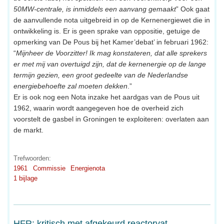
50MW-centrale, is inmiddels een aanvang gemaakt
” Ook gaat
de aanvullende nota uitgebreid in op de Kernenergiewet die in
ontwikkeling is. Er is geen sprake van oppositie, getuige de
opmerking van De Pous bij het Kamer’debat’ in februari 1962:
“
Mijnheer de Voorzitter! Ik mag konstateren, dat alle sprekers
er met mij van overtuigd zijn, dat de kernenergie op de lange
termijn gezien, een groot gedeelte van de Nederlandse
energiebehoefte zal moeten dekken
.”
Er is ook nog een Nota inzake het aardgas van de Pous uit
1962, waarin wordt aangegeven hoe de overheid zich
voorstelt de gasbel in Groningen te exploiteren: overlaten aan
de markt.
Trefwoorden:
1961
Commissie
Energienota
1 bijlage
HFR: kritisch met afgekeurd reactorvat