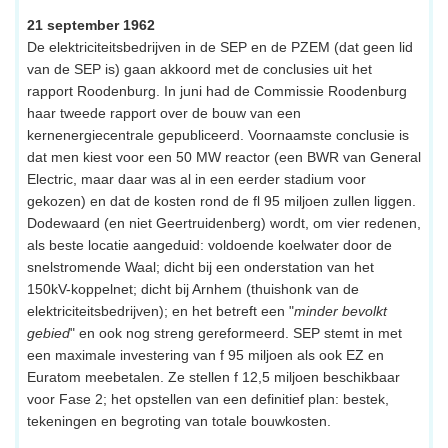
21 september 1962
De elektriciteitsbedrijven in de SEP en de PZEM (dat geen lid
van de SEP is) gaan akkoord met de conclusies uit het
rapport Roodenburg. In juni had de Commissie Roodenburg
haar tweede rapport over de bouw van een
kernenergiecentrale gepubliceerd. Voornaamste conclusie is
dat men kiest voor een 50 MW reactor (een BWR van General
Electric, maar daar was al in een eerder stadium voor
gekozen) en dat de kosten rond de fl 95 miljoen zullen liggen.
Dodewaard (en niet Geertruidenberg) wordt, om vier redenen,
als beste locatie aangeduid: voldoende koelwater door de
snelstromende Waal; dicht bij een onderstation van het
150kV-koppelnet; dicht bij Arnhem (thuishonk van de
elektriciteitsbedrijven); en het betreft een "
minder bevolkt
gebied
" en ook nog streng gereformeerd. SEP stemt in met
een maximale investering van f 95 miljoen als ook EZ en
Euratom meebetalen. Ze stellen f 12,5 miljoen beschikbaar
voor Fase 2; het opstellen van een definitief plan: bestek,
tekeningen en begroting van totale bouwkosten.