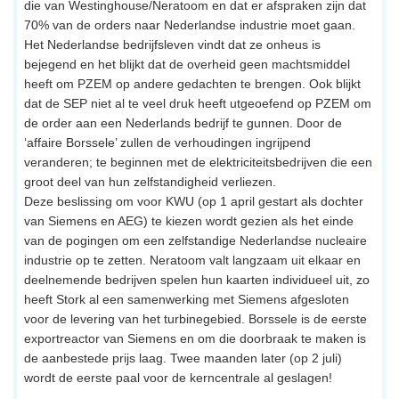
die van Westinghouse/Neratoom en dat er afspraken zijn dat
70% van de orders naar Nederlandse industrie moet gaan.
Het Nederlandse bedrijfsleven vindt dat ze onheus is
bejegend en het blijkt dat de overheid geen machtsmiddel
heeft om PZEM op andere gedachten te brengen. Ook blijkt
dat de SEP niet al te veel druk heeft utgeoefend op PZEM om
de order aan een Nederlands bedrijf te gunnen. Door de
‘affaire Borssele’ zullen de verhoudingen ingrijpend
veranderen; te beginnen met de elektriciteitsbedrijven die een
groot deel van hun zelfstandigheid verliezen.
Deze beslissing om voor KWU (op 1 april gestart als dochter
van Siemens en AEG) te kiezen wordt gezien als het einde
van de pogingen om een zelfstandige Nederlandse nucleaire
industrie op te zetten. Neratoom valt langzaam uit elkaar en
deelnemende bedrijven spelen hun kaarten individueel uit, zo
heeft Stork al een samenwerking met Siemens afgesloten
voor de levering van het turbinegebied. Borssele is de eerste
exportreactor van Siemens en om die doorbraak te maken is
de aanbestede prijs laag. Twee maanden later (op 2 juli)
wordt de eerste paal voor de kerncentrale al geslagen!