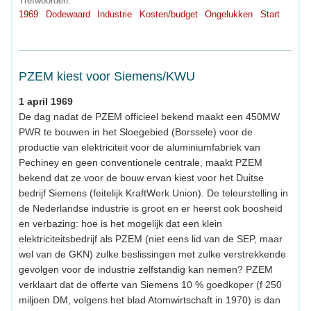
Trefwoorden:
1969
Dodewaard
Industrie
Kosten/budget
Ongelukken
Start
PZEM kiest voor Siemens/KWU
1 april 1969
De dag nadat de PZEM officieel bekend maakt een 450MW
PWR te bouwen in het Sloegebied (Borssele) voor de
productie van elektriciteit voor de aluminiumfabriek van
Pechiney en geen conventionele centrale, maakt PZEM
bekend dat ze voor de bouw ervan kiest voor het Duitse
bedrijf Siemens (feitelijk KraftWerk Union). De teleurstelling in
de Nederlandse industrie is groot en er heerst ook boosheid
en verbazing: hoe is het mogelijk dat een klein
elektriciteitsbedrijf als PZEM (niet eens lid van de SEP, maar
wel van de GKN) zulke beslissingen met zulke verstrekkende
gevolgen voor de industrie zelfstandig kan nemen? PZEM
verklaart dat de offerte van Siemens 10 % goedkoper (f 250
miljoen DM, volgens het blad Atomwirtschaft in 1970) is dan