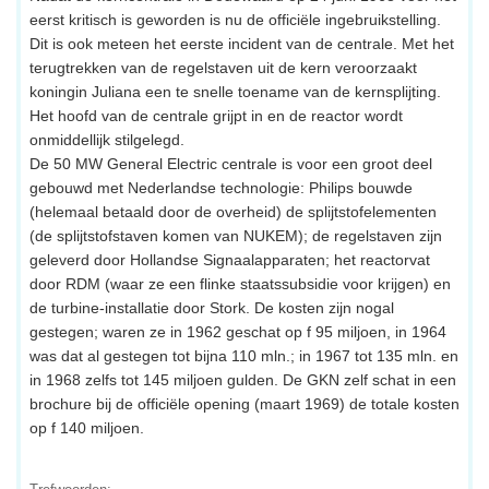
eerst kritisch is geworden is nu de officiële ingebruikstelling.
Dit is ook meteen het eerste incident van de centrale. Met het
terugtrekken van de regelstaven uit de kern veroorzaakt
koningin Juliana een te snelle toename van de kernsplijting.
Het hoofd van de centrale grijpt in en de reactor wordt
onmiddellijk stilgelegd.
De 50 MW General Electric centrale is voor een groot deel
gebouwd met Nederlandse technologie: Philips bouwde
(helemaal betaald door de overheid) de splijtstofelementen
(de splijtstofstaven komen van NUKEM); de regelstaven zijn
geleverd door Hollandse Signaalapparaten; het reactorvat
door RDM (waar ze een flinke staatssubsidie voor krijgen) en
de turbine-installatie door Stork. De kosten zijn nogal
gestegen; waren ze in 1962 geschat op f 95 miljoen, in 1964
was dat al gestegen tot bijna 110 mln.; in 1967 tot 135 mln. en
in 1968 zelfs tot 145 miljoen gulden. De GKN zelf schat in een
brochure bij de officiële opening (maart 1969) de totale kosten
op f 140 miljoen.