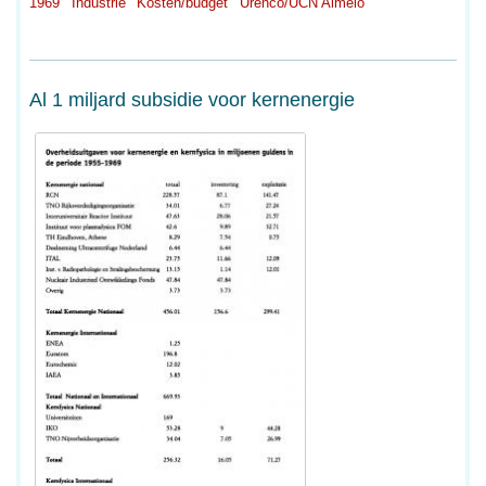
1969
Industrie
Kosten/budget
Urenco/UCN Almelo
Al 1 miljard subsidie voor kernenergie