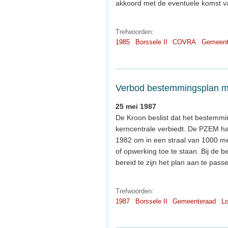
akkoord met de eventuele komst va
Trefwoorden:
1985
Borssele II
COVRA
Gemeent
Verbod bestemmingsplan m
25 mei 1987
De Kroon beslist dat het bestemm
kerncentrale verbiedt. De PZEM h
1982 om in een straal van 1000 me
of opwerking toe te staan. Bij de
bereid te zijn het plan aan te pass
Trefwoorden:
1987
Borssele II
Gemeenteraad
Lo