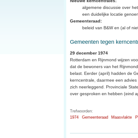
Nieuwe kerncentrales:
algemene discussie over het
een duidelijke locatie geno
Gemeenteraad:
beleid van B&W en (al of ni
Gemeenten tegen kerncentr
29 december 1974
Rotterdam en Rijnmond wijzen voor
dat de bewoners van het Rijnmondg
belast. Eerder (april) hadden de 
kerncentrale, daarmee een advies 
zich neerleggend. Provinciale Stat
over gesproken en hebben (eind a
Trefwoorden:
1974
Gemeenteraad
Maasvlakte
P