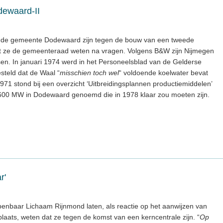
ewaard-II
de gemeente Dodewaard zijn tegen de bouw van een tweede
aat ze de gemeenteraad weten na vragen. Volgens B&W zijn Nijmegen
sen. In januari 1974 werd in het Personeelsblad van de Gelderse
steld dat de Waal “
misschien toch wel
“ voldoende koelwater bevat
971 stond bij een overzicht ‘Uitbreidingsplannen productiemiddelen’
600 MW in Dodewaard genoemd die in 1978 klaar zou moeten zijn.
r'
nbaar Lichaam Rijnmond laten, als reactie op het aanwijzen van
plaats, weten dat ze tegen de komst van een kerncentrale zijn. “
Op