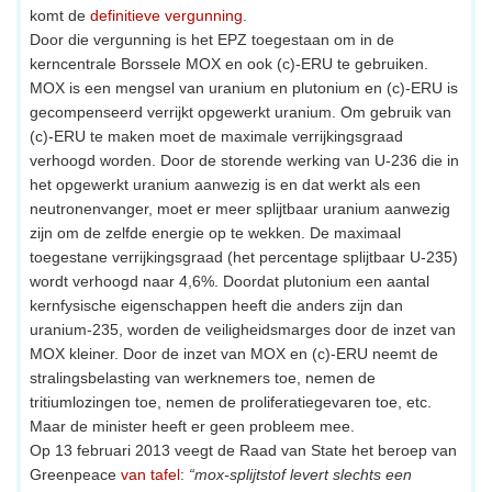
komt de
definitieve vergunning
.
Door die vergunning is het EPZ toegestaan om in de
kerncentrale Borssele MOX en ook (c)-ERU te gebruiken.
MOX is een mengsel van uranium en plutonium en (c)-ERU is
gecompenseerd verrijkt opgewerkt uranium. Om gebruik van
(c)-ERU te maken moet de maximale verrijkingsgraad
verhoogd worden. Door de storende werking van U-236 die in
het opgewerkt uranium aanwezig is en dat werkt als een
neutronenvanger, moet er meer splijtbaar uranium aanwezig
zijn om de zelfde energie op te wekken. De maximaal
toegestane verrijkingsgraad (het percentage splijtbaar U-235)
wordt verhoogd naar 4,6%. Doordat plutonium een aantal
kernfysische eigenschappen heeft die anders zijn dan
uranium-235, worden de veiligheidsmarges door de inzet van
MOX kleiner. Door de inzet van MOX en (c)-ERU neemt de
stralingsbelasting van werknemers toe, nemen de
tritiumlozingen toe, nemen de proliferatiegevaren toe, etc.
Maar de minister heeft er geen probleem mee.
Op 13 februari 2013 veegt de Raad van State het beroep van
Greenpeace
van tafel
:
“mox-splijtstof levert slechts een