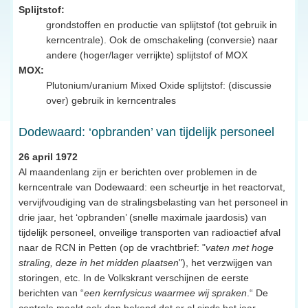
Splijtstof:
grondstoffen en productie van splijtstof (tot gebruik in
kerncentrale). Ook de omschakeling (conversie) naar
andere (hoger/lager verrijkte) splijtstof of MOX
MOX:
Plutonium/uranium Mixed Oxide splijtstof: (discussie
over) gebruik in kerncentrales
Dodewaard: ‘opbranden’ van tijdelijk personeel
26 april 1972
Al maandenlang zijn er berichten over problemen in de
kerncentrale van Dodewaard: een scheurtje in het reactorvat,
vervijfvoudiging van de stralingsbelasting van het personeel in
drie jaar, het ‘opbranden’ (snelle maximale jaardosis) van
tijdelijk personeel, onveilige transporten van radioactief afval
naar de RCN in Petten (op de vrachtbrief: "
vaten met hoge
straling, deze in het midden plaatsen
"), het verzwijgen van
storingen, etc. In de Volkskrant verschijnen de eerste
berichten van “
een kernfysicus waarmee wij spraken
.“ De
centrale maakt ook dan bekend dat er al sinds het jaar