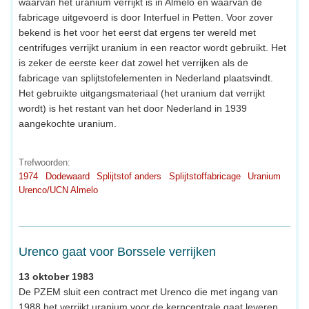
waarvan het uranium verrijkt is in Almelo en waarvan de
fabricage uitgevoerd is door Interfuel in Petten. Voor zover
bekend is het voor het eerst dat ergens ter wereld met
centrifuges verrijkt uranium in een reactor wordt gebruikt. Het
is zeker de eerste keer dat zowel het verrijken als de
fabricage van splijtstofelementen in Nederland plaatsvindt.
Het gebruikte uitgangsmateriaal (het uranium dat verrijkt
wordt) is het restant van het door Nederland in 1939
aangekochte uranium.
Trefwoorden:
1974
Dodewaard
Splijtstof anders
Splijtstoffabricage
Uranium
Urenco/UCN Almelo
Urenco gaat voor Borssele verrijken
13 oktober 1983
De PZEM sluit een contract met Urenco die met ingang van
1988 het verrijkt uranium voor de kerncentrale gaat leveren.