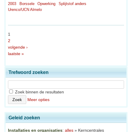
2003
Borssele
Opwerking
Splijtstof anders
Urenco/UCN Almelo
1
2
volgende ›
laatste »
Trefwoord zoeken
Zoek binnen de resultaten
Meer opties
Geleid zoeken
Installaties en organisaties
:
alles
» Kerncentrales